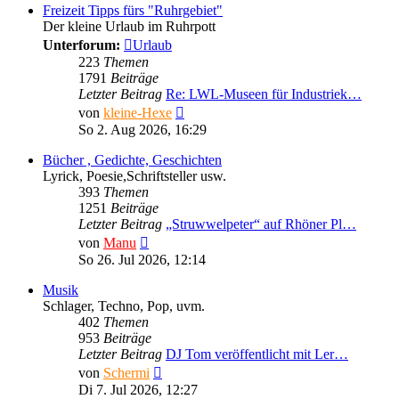
Freizeit Tipps fürs "Ruhrgebiet"
Der kleine Urlaub im Ruhrpott
Unterforum:
Urlaub
223
Themen
1791
Beiträge
Letzter Beitrag
Re: LWL-Museen für Industriek…
Neuester
von
kleine-Hexe
Beitrag
So 2. Aug 2026, 16:29
Bücher , Gedichte, Geschichten
Lyrick, Poesie,Schriftsteller usw.
393
Themen
1251
Beiträge
Letzter Beitrag
„Struwwelpeter“ auf Rhöner Pl…
Neuester
von
Manu
Beitrag
So 26. Jul 2026, 12:14
Musik
Schlager, Techno, Pop, uvm.
402
Themen
953
Beiträge
Letzter Beitrag
DJ Tom veröffentlicht mit Ler…
Neuester
von
Schermi
Beitrag
Di 7. Jul 2026, 12:27