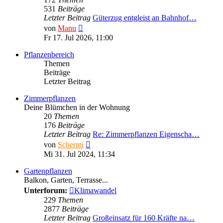
531
Beiträge
Letzter Beitrag
Güterzug entgleist an Bahnhof…
Neuester
von
Manu
Beitrag
Fr 17. Jul 2026, 11:00
Pflanzenbereich
Themen
Beiträge
Letzter Beitrag
Zimmerpflanzen
Deine Blümchen in der Wohnung
20
Themen
176
Beiträge
Letzter Beitrag
Re: Zimmerpflanzen Eigenscha…
Neuester
von
Schermi
Beitrag
Mi 31. Jul 2024, 11:34
Gartenpflanzen
Balkon, Garten, Terrasse...
Unterforum:
Klimawandel
229
Themen
2877
Beiträge
Letzter Beitrag
Großeinsatz für 160 Kräfte na…