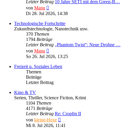
Letzter Beitrag
10 Jahre SETI mit dem Green-B…
Neuester
von
Manu
Beitrag
Di 28. Jul 2026, 14:38
Technologische Fortschritte
Zukunftstechnologie, Nanotechnik usw.
370
Themen
1794
Beiträge
Letzter Beitrag
„Phantom Twist“: Neue Drohne …
Neuester
von
Manu
Beitrag
So 26. Jul 2026, 13:25
Freizeit u. Soziales Leben
Themen
Beiträge
Letzter Beitrag
Kino & TV
Serien, Thriller, Science Fiction, Krimi
1104
Themen
4171
Beiträge
Letzter Beitrag
Re: Cropfm II
Neuester
von
kleine-Hexe
Beitrag
Mi 8. Jul 2026, 11:41