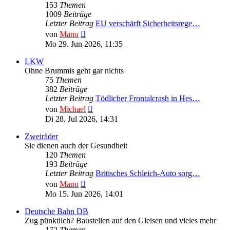
153
Themen
1009
Beiträge
Letzter Beitrag
EU verschärft Sicherheitsrege…
Neuester
von
Manu
Beitrag
Mo 29. Jun 2026, 11:35
LKW
Ohne Brummis geht gar nichts
75
Themen
382
Beiträge
Letzter Beitrag
Tödlicher Frontalcrash in Hes…
Neuester
von
Michael
Beitrag
Di 28. Jul 2026, 14:31
Zweiräder
Sie dienen auch der Gesundheit
120
Themen
193
Beiträge
Letzter Beitrag
Britisches Schleich-Auto sorg…
Neuester
von
Manu
Beitrag
Mo 15. Jun 2026, 14:01
Deutsche Bahn DB
Zug pünktlich? Baustellen auf den Gleisen und vieles mehr
172
Themen