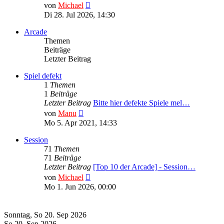
Neuester
von
Michael
Beitrag
Di 28. Jul 2026, 14:30
Arcade
Themen
Beiträge
Letzter Beitrag
Spiel defekt
1
Themen
1
Beiträge
Letzter Beitrag
Bitte hier defekte Spiele mel…
Neuester
von
Manu
Beitrag
Mo 5. Apr 2021, 14:33
Session
71
Themen
71
Beiträge
Letzter Beitrag
[Top 10 der Arcade] - Session…
Neuester
von
Michael
Beitrag
Mo 1. Jun 2026, 00:00
Die nächsten Termine
Sonntag, So 20. Sep 2026
So 20. Sep 2026