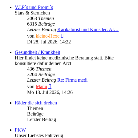
V.I.P´s und Promi´s
Stars & Sternchen
2063
Themen
6315
Beiträge
Letzter Beitrag
Karikaturist und Künstler: Al…
Neuester
von
kleine-Hexe
Beitrag
Di 28. Jul 2026, 14:22
Gesundheit / Krankheit
Hier findet keine medizinische Beratung statt. Bitte
konsultiere dafür deinen Arzt
436
Themen
3204
Beiträge
Letzter Beitrag
Re: Firma medi
Neuester
von
Manu
Beitrag
Mo 13. Jul 2026, 14:26
Räder die sich drehen
Themen
Beiträge
Letzter Beitrag
PKW
Unser Liebstes Fahrzeug