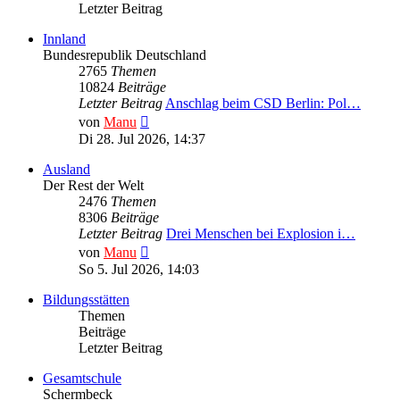
Letzter Beitrag
Innland
Bundesrepublik Deutschland
2765
Themen
10824
Beiträge
Letzter Beitrag
Anschlag beim CSD Berlin: Pol…
Neuester
von
Manu
Beitrag
Di 28. Jul 2026, 14:37
Ausland
Der Rest der Welt
2476
Themen
8306
Beiträge
Letzter Beitrag
Drei Menschen bei Explosion i…
Neuester
von
Manu
Beitrag
So 5. Jul 2026, 14:03
Bildungsstätten
Themen
Beiträge
Letzter Beitrag
Gesamtschule
Schermbeck