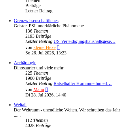
Themen
Beiträge
Letzter Beitrag
Grenzwissenschaftliches
Geister, PSI, unerklärliche Phänomene
136
Themen
2193
Beiträge
Letzter Beitrag
US-Verteidigungshaushaltsgese…
Neuester
von
kleine-Hexe
Beitrag
So 26. Jul 2026, 13:23
Archäologie
Dinosaurier und viele mehr
225
Themen
1900
Beiträge
Letzter Beitrag
Rätselhafter Hominine hinterl…
Neuester
von
Manu
Beitrag
Di 28. Jul 2026, 14:40
Weltall
Der Weltraum - unendliche Weiten. Wir schreiben das Jahr
......
112
Themen
4028
Beiträge