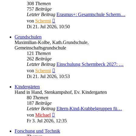
308
Themen
757
Beiträge
Letzter Beitrag
Erasmus+: Gesamtschule Scherm…
Neuester
von
Schermi
Beitrag
Di 21. Jul 2026, 10:50
Grundschulen
Maximilian-Kolbe, Kath.Grundschule,
Gemeinschaftsgrundschule
121
Themen
262
Beiträge
Letzter Beitrag
Einschulung Schermbeck 2027: …
Neuester
von
Schermi
Beitrag
Di 21. Jul 2026, 10:53
Kindergärten
Hand in Hand, Stenkampshof, Ev. Kindergarten
80
Themen
187
Beiträge
Letzter Beitrag
Eltern-Kind-Krabbelgruppen fü…
Neuester
von
Michael
Beitrag
Fr 3. Jul 2026, 12:35
Forschung und Technik