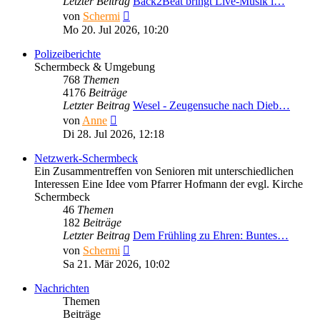
Letzter Beitrag
Back2Beat bringt Live-Musik i…
Neuester
von
Schermi
Beitrag
Mo 20. Jul 2026, 10:20
Polizeiberichte
Schermbeck & Umgebung
768
Themen
4176
Beiträge
Letzter Beitrag
Wesel - Zeugensuche nach Dieb…
Neuester
von
Anne
Beitrag
Di 28. Jul 2026, 12:18
Netzwerk-Schermbeck
Ein Zusammentreffen von Senioren mit unterschiedlichen
Interessen Eine Idee vom Pfarrer Hofmann der evgl. Kirche
Schermbeck
46
Themen
182
Beiträge
Letzter Beitrag
Dem Frühling zu Ehren: Buntes…
Neuester
von
Schermi
Beitrag
Sa 21. Mär 2026, 10:02
Nachrichten
Themen
Beiträge