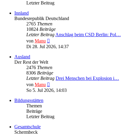
Letzter Beitrag
Innland
Bundesrepublik Deutschland
2765
Themen
10824
Beiträge
Letzter Beitrag
Anschlag beim CSD Berlin: Pol…
Neuester
von
Manu
Beitrag
Di 28. Jul 2026, 14:37
Ausland
Der Rest der Welt
2476
Themen
8306
Beiträge
Letzter Beitrag
Drei Menschen bei Explosion i…
Neuester
von
Manu
Beitrag
So 5. Jul 2026, 14:03
Bildungsstätten
Themen
Beiträge
Letzter Beitrag
Gesamtschule
Schermbeck