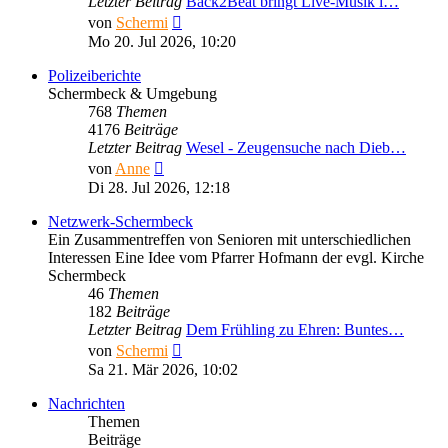
Letzter Beitrag
Back2Beat bringt Live-Musik i…
Neuester
von
Schermi
Beitrag
Mo 20. Jul 2026, 10:20
Polizeiberichte
Schermbeck & Umgebung
768
Themen
4176
Beiträge
Letzter Beitrag
Wesel - Zeugensuche nach Dieb…
Neuester
von
Anne
Beitrag
Di 28. Jul 2026, 12:18
Netzwerk-Schermbeck
Ein Zusammentreffen von Senioren mit unterschiedlichen
Interessen Eine Idee vom Pfarrer Hofmann der evgl. Kirche
Schermbeck
46
Themen
182
Beiträge
Letzter Beitrag
Dem Frühling zu Ehren: Buntes…
Neuester
von
Schermi
Beitrag
Sa 21. Mär 2026, 10:02
Nachrichten
Themen
Beiträge