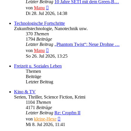
Letzter Beitrag
10 Jahre SETI mit dem Green-B…
Neuester
von
Manu
Beitrag
Di 28. Jul 2026, 14:38
Technologische Fortschritte
Zukunftstechnologie, Nanotechnik usw.
370
Themen
1794
Beiträge
Letzter Beitrag
„Phantom Twist“: Neue Drohne …
Neuester
von
Manu
Beitrag
So 26. Jul 2026, 13:25
Freizeit u. Soziales Leben
Themen
Beiträge
Letzter Beitrag
Kino & TV
Serien, Thriller, Science Fiction, Krimi
1104
Themen
4171
Beiträge
Letzter Beitrag
Re: Cropfm II
Neuester
von
kleine-Hexe
Beitrag
Mi 8. Jul 2026, 11:41