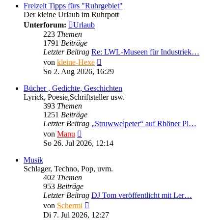
Freizeit Tipps fürs "Ruhrgebiet"
Der kleine Urlaub im Ruhrpott
Unterforum:
Urlaub
223
Themen
1791
Beiträge
Letzter Beitrag
Re: LWL-Museen für Industriek…
Neuester
von
kleine-Hexe
Beitrag
So 2. Aug 2026, 16:29
Bücher , Gedichte, Geschichten
Lyrick, Poesie,Schriftsteller usw.
393
Themen
1251
Beiträge
Letzter Beitrag
„Struwwelpeter“ auf Rhöner Pl…
Neuester
von
Manu
Beitrag
So 26. Jul 2026, 12:14
Musik
Schlager, Techno, Pop, uvm.
402
Themen
953
Beiträge
Letzter Beitrag
DJ Tom veröffentlicht mit Ler…
Neuester
von
Schermi
Beitrag
Di 7. Jul 2026, 12:27