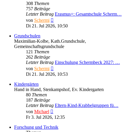
308
Themen
757
Beiträge
Letzter Beitrag
Erasmus+: Gesamtschule Scherm…
Neuester
von
Schermi
Beitrag
Di 21. Jul 2026, 10:50
Grundschulen
Maximilian-Kolbe, Kath.Grundschule,
Gemeinschaftsgrundschule
121
Themen
262
Beiträge
Letzter Beitrag
Einschulung Schermbeck 2027: …
Neuester
von
Schermi
Beitrag
Di 21. Jul 2026, 10:53
Kindergärten
Hand in Hand, Stenkampshof, Ev. Kindergarten
80
Themen
187
Beiträge
Letzter Beitrag
Eltern-Kind-Krabbelgruppen fü…
Neuester
von
Michael
Beitrag
Fr 3. Jul 2026, 12:35
Forschung und Technik