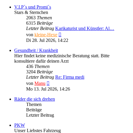
V.I.P´s und Promi´s
Stars & Sternchen
2063
Themen
6315
Beiträge
Letzter Beitrag
Karikaturist und Künstler: Al…
Neuester
von
kleine-Hexe
Beitrag
Di 28. Jul 2026, 14:22
Gesundheit / Krankheit
Hier findet keine medizinische Beratung statt. Bitte
konsultiere dafür deinen Arzt
436
Themen
3204
Beiträge
Letzter Beitrag
Re: Firma medi
Neuester
von
Manu
Beitrag
Mo 13. Jul 2026, 14:26
Räder die sich drehen
Themen
Beiträge
Letzter Beitrag
PKW
Unser Liebstes Fahrzeug