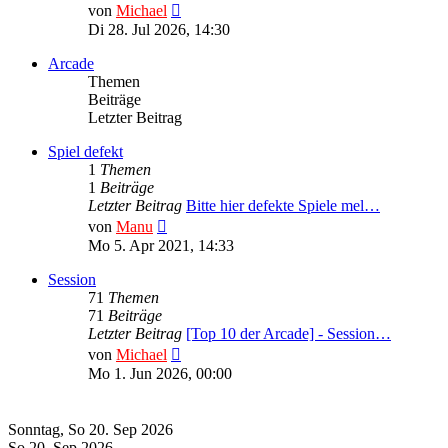
Neuester
von
Michael
Beitrag
Di 28. Jul 2026, 14:30
Arcade
Themen
Beiträge
Letzter Beitrag
Spiel defekt
1
Themen
1
Beiträge
Letzter Beitrag
Bitte hier defekte Spiele mel…
Neuester
von
Manu
Beitrag
Mo 5. Apr 2021, 14:33
Session
71
Themen
71
Beiträge
Letzter Beitrag
[Top 10 der Arcade] - Session…
Neuester
von
Michael
Beitrag
Mo 1. Jun 2026, 00:00
Die nächsten Termine
Sonntag, So 20. Sep 2026
So 20. Sep 2026