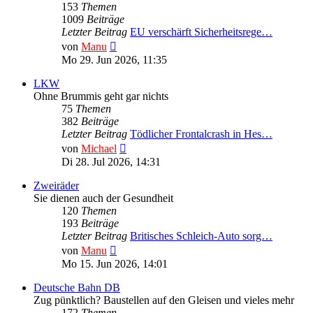
153
Themen
1009
Beiträge
Letzter Beitrag
EU verschärft Sicherheitsrege…
Neuester
von
Manu
Beitrag
Mo 29. Jun 2026, 11:35
LKW
Ohne Brummis geht gar nichts
75
Themen
382
Beiträge
Letzter Beitrag
Tödlicher Frontalcrash in Hes…
Neuester
von
Michael
Beitrag
Di 28. Jul 2026, 14:31
Zweiräder
Sie dienen auch der Gesundheit
120
Themen
193
Beiträge
Letzter Beitrag
Britisches Schleich-Auto sorg…
Neuester
von
Manu
Beitrag
Mo 15. Jun 2026, 14:01
Deutsche Bahn DB
Zug pünktlich? Baustellen auf den Gleisen und vieles mehr
172
Themen