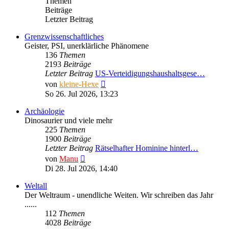
Themen
Beiträge
Letzter Beitrag
Grenzwissenschaftliches
Geister, PSI, unerklärliche Phänomene
136
Themen
2193
Beiträge
Letzter Beitrag
US-Verteidigungshaushaltsgese…
Neuester
von
kleine-Hexe
Beitrag
So 26. Jul 2026, 13:23
Archäologie
Dinosaurier und viele mehr
225
Themen
1900
Beiträge
Letzter Beitrag
Rätselhafter Hominine hinterl…
Neuester
von
Manu
Beitrag
Di 28. Jul 2026, 14:40
Weltall
Der Weltraum - unendliche Weiten. Wir schreiben das Jahr
......
112
Themen
4028
Beiträge