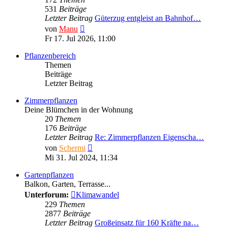
531
Beiträge
Letzter Beitrag
Güterzug entgleist an Bahnhof…
Neuester
von
Manu
Beitrag
Fr 17. Jul 2026, 11:00
Pflanzenbereich
Themen
Beiträge
Letzter Beitrag
Zimmerpflanzen
Deine Blümchen in der Wohnung
20
Themen
176
Beiträge
Letzter Beitrag
Re: Zimmerpflanzen Eigenscha…
Neuester
von
Schermi
Beitrag
Mi 31. Jul 2024, 11:34
Gartenpflanzen
Balkon, Garten, Terrasse...
Unterforum:
Klimawandel
229
Themen
2877
Beiträge
Letzter Beitrag
Großeinsatz für 160 Kräfte na…