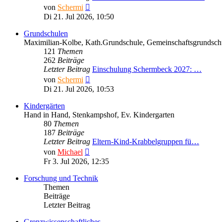
Neuester
von
Schermi
Beitrag
Di 21. Jul 2026, 10:50
Grundschulen
Maximilian-Kolbe, Kath.Grundschule, Gemeinschaftsgrundsch
121
Themen
262
Beiträge
Letzter Beitrag
Einschulung Schermbeck 2027: …
Neuester
von
Schermi
Beitrag
Di 21. Jul 2026, 10:53
Kindergärten
Hand in Hand, Stenkampshof, Ev. Kindergarten
80
Themen
187
Beiträge
Letzter Beitrag
Eltern-Kind-Krabbelgruppen fü…
Neuester
von
Michael
Beitrag
Fr 3. Jul 2026, 12:35
Forschung und Technik
Themen
Beiträge
Letzter Beitrag
Grenzwissenschaftliches