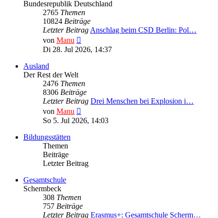
Bundesrepublik Deutschland
2765
Themen
10824
Beiträge
Letzter Beitrag
Anschlag beim CSD Berlin: Pol…
Neuester
von
Manu
Beitrag
Di 28. Jul 2026, 14:37
Ausland
Der Rest der Welt
2476
Themen
8306
Beiträge
Letzter Beitrag
Drei Menschen bei Explosion i…
Neuester
von
Manu
Beitrag
So 5. Jul 2026, 14:03
Bildungsstätten
Themen
Beiträge
Letzter Beitrag
Gesamtschule
Schermbeck
308
Themen
757
Beiträge
Letzter Beitrag
Erasmus+: Gesamtschule Scherm…