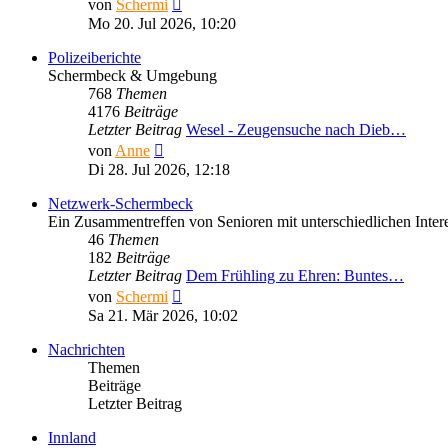
Neuester
von
Schermi
Beitrag
Mo 20. Jul 2026, 10:20
Polizeiberichte
Schermbeck & Umgebung
768
Themen
4176
Beiträge
Letzter Beitrag
Wesel - Zeugensuche nach Dieb…
Neuester
von
Anne
Beitrag
Di 28. Jul 2026, 12:18
Netzwerk-Schermbeck
Ein Zusammentreffen von Senioren mit unterschiedlichen Inte
46
Themen
182
Beiträge
Letzter Beitrag
Dem Frühling zu Ehren: Buntes…
Neuester
von
Schermi
Beitrag
Sa 21. Mär 2026, 10:02
Nachrichten
Themen
Beiträge
Letzter Beitrag
Innland