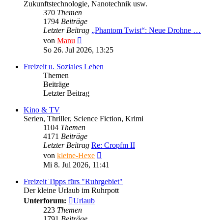
Zukunftstechnologie, Nanotechnik usw.
370
Themen
1794
Beiträge
Letzter Beitrag
„Phantom Twist“: Neue Drohne …
Neuester
von
Manu
Beitrag
So 26. Jul 2026, 13:25
Freizeit u. Soziales Leben
Themen
Beiträge
Letzter Beitrag
Kino & TV
Serien, Thriller, Science Fiction, Krimi
1104
Themen
4171
Beiträge
Letzter Beitrag
Re: Cropfm II
Neuester
von
kleine-Hexe
Beitrag
Mi 8. Jul 2026, 11:41
Freizeit Tipps fürs "Ruhrgebiet"
Der kleine Urlaub im Ruhrpott
Unterforum:
Urlaub
223
Themen
1791
Beiträge