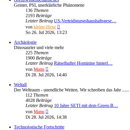
Geister, PSI, unerklärliche Phänomene
136
Themen
2193
Beiträge
Letzter Beitrag
US-Verteidigungshaushaltsgese…
Neuester
von
kleine-Hexe
Beitrag
So 26. Jul 2026, 13:23
Archäologie
Dinosaurier und viele mehr
225
Themen
1900
Beiträge
Letzter Beitrag
Rätselhafter Hominine hinterl…
Neuester
von
Manu
Beitrag
Di 28. Jul 2026, 14:40
Weltall
Der Weltraum - unendliche Weiten. Wir schreiben das Jahr ......
112
Themen
4028
Beiträge
Letzter Beitrag
10 Jahre SETI mit dem Green-B…
Neuester
von
Manu
Beitrag
Di 28. Jul 2026, 14:38
Technologische Fortschritte