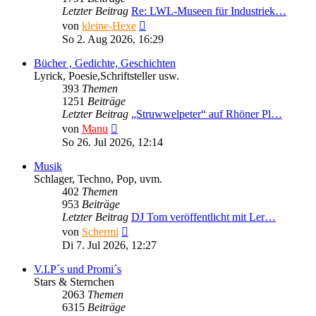
Letzter Beitrag
Re: LWL-Museen für Industriek…
Neuester
von
kleine-Hexe
Beitrag
So 2. Aug 2026, 16:29
Bücher , Gedichte, Geschichten
Lyrick, Poesie,Schriftsteller usw.
393
Themen
1251
Beiträge
Letzter Beitrag
„Struwwelpeter“ auf Rhöner Pl…
Neuester
von
Manu
Beitrag
So 26. Jul 2026, 12:14
Musik
Schlager, Techno, Pop, uvm.
402
Themen
953
Beiträge
Letzter Beitrag
DJ Tom veröffentlicht mit Ler…
Neuester
von
Schermi
Beitrag
Di 7. Jul 2026, 12:27
V.I.P´s und Promi´s
Stars & Sternchen
2063
Themen
6315
Beiträge