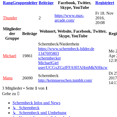
Rang
Gruppenleiter
Beiträge
Facebook, Twitter,
Registriert
Skype, YouTube
Fr 18. Nov
https://www.max-
Thunder
2
2016,
arcade.com/
20:08
Mitglieder
Wohnort, Website, Facebook, Twitter,
der
Beiträge
Regi
Skype, YouTube
Gruppe
Schermbeck/Niederrhein
https://www.schermbeck-bilder.de
Mo 2
1347695803
Michael
19861
Apr 
schermbecker
12:3
MichaelGiel
user/UCGxZGzfFFA9lTAHmMkNHkcw
Di 2
Schermbeck
Manu
26690
2017
http://keinnuesschen.tumblr.com/
14:1
3 Mitglieder • Seite
1
von
1
Gehe zu
Schermbeck Infos und News
↳ Schermbeck
↳ Schermbeck und Umbebung