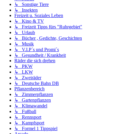
↳ Sonstige Tiere
↳ Insekten
Freizeit u. Soziales Leben
↳ Kino & TV
↳ Freizeit Tipps fürs "Ruhrgebiet"
↳ Urlaub
↳ Bücher , Gedichte, Geschichten
↳ Musik
↳ V.I.P´s und Promi´s
↳ Gesundheit / Krankheit
Räder die sich drehen
↳ PKW
↳ LKW
↳ Zweiräder
↳ Deutsche Bahn DB
Pflanzenbereich
↳ Zimmerpflanzen
↳ Gartenpflanzen
↳ Klimawandel
↳ Fußball
↳ Rennsport
↳ Kampfsport
↳ Formel 1 Tippspiel
Arcade