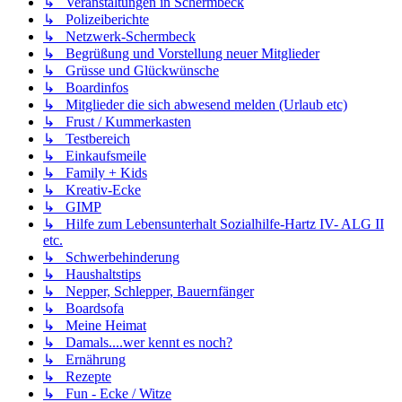
↳ Veranstaltungen in Schermbeck
↳ Polizeiberichte
↳ Netzwerk-Schermbeck
↳ Begrüßung und Vorstellung neuer Mitglieder
↳ Grüsse und Glückwünsche
↳ Boardinfos
↳ Mitglieder die sich abwesend melden (Urlaub etc)
↳ Frust / Kummerkasten
↳ Testbereich
↳ Einkaufsmeile
↳ Family + Kids
↳ Kreativ-Ecke
↳ GIMP
↳ Hilfe zum Lebensunterhalt Sozialhilfe-Hartz IV- ALG II
etc.
↳ Schwerbehinderung
↳ Haushaltstips
↳ Nepper, Schlepper, Bauernfänger
↳ Boardsofa
↳ Meine Heimat
↳ Damals....wer kennt es noch?
↳ Ernährung
↳ Rezepte
↳ Fun - Ecke / Witze