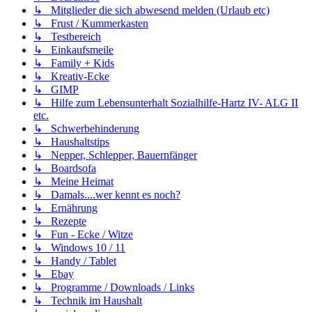
↳ Mitglieder die sich abwesend melden (Urlaub etc)
↳ Frust / Kummerkasten
↳ Testbereich
↳ Einkaufsmeile
↳ Family + Kids
↳ Kreativ-Ecke
↳ GIMP
↳ Hilfe zum Lebensunterhalt Sozialhilfe-Hartz IV- ALG II
etc.
↳ Schwerbehinderung
↳ Haushaltstips
↳ Nepper, Schlepper, Bauernfänger
↳ Boardsofa
↳ Meine Heimat
↳ Damals....wer kennt es noch?
↳ Ernährung
↳ Rezepte
↳ Fun - Ecke / Witze
↳ Windows 10 / 11
↳ Handy / Tablet
↳ Ebay
↳ Programme / Downloads / Links
↳ Technik im Haushalt