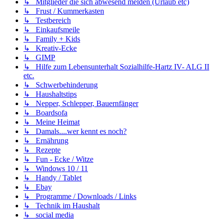
↳ Mitglieder die sich abwesend melden (Urlaub etc)
↳ Frust / Kummerkasten
↳ Testbereich
↳ Einkaufsmeile
↳ Family + Kids
↳ Kreativ-Ecke
↳ GIMP
↳ Hilfe zum Lebensunterhalt Sozialhilfe-Hartz IV- ALG II
etc.
↳ Schwerbehinderung
↳ Haushaltstips
↳ Nepper, Schlepper, Bauernfänger
↳ Boardsofa
↳ Meine Heimat
↳ Damals....wer kennt es noch?
↳ Ernährung
↳ Rezepte
↳ Fun - Ecke / Witze
↳ Windows 10 / 11
↳ Handy / Tablet
↳ Ebay
↳ Programme / Downloads / Links
↳ Technik im Haushalt
↳ social media