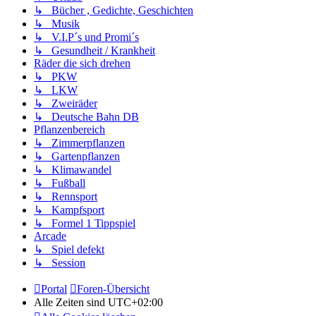
↳ Bücher , Gedichte, Geschichten
↳ Musik
↳ V.I.P´s und Promi´s
↳ Gesundheit / Krankheit
Räder die sich drehen
↳ PKW
↳ LKW
↳ Zweiräder
↳ Deutsche Bahn DB
Pflanzenbereich
↳ Zimmerpflanzen
↳ Gartenpflanzen
↳ Klimawandel
↳ Fußball
↳ Rennsport
↳ Kampfsport
↳ Formel 1 Tippspiel
Arcade
↳ Spiel defekt
↳ Session
Portal
Foren-Übersicht
Alle Zeiten sind
UTC+02:00