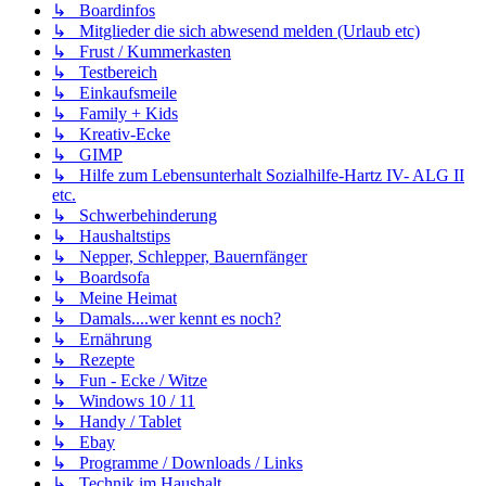
↳ Boardinfos
↳ Mitglieder die sich abwesend melden (Urlaub etc)
↳ Frust / Kummerkasten
↳ Testbereich
↳ Einkaufsmeile
↳ Family + Kids
↳ Kreativ-Ecke
↳ GIMP
↳ Hilfe zum Lebensunterhalt Sozialhilfe-Hartz IV- ALG II
etc.
↳ Schwerbehinderung
↳ Haushaltstips
↳ Nepper, Schlepper, Bauernfänger
↳ Boardsofa
↳ Meine Heimat
↳ Damals....wer kennt es noch?
↳ Ernährung
↳ Rezepte
↳ Fun - Ecke / Witze
↳ Windows 10 / 11
↳ Handy / Tablet
↳ Ebay
↳ Programme / Downloads / Links
↳ Technik im Haushalt