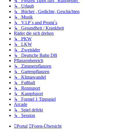
↳ Freizeit Tipps fürs "Ruhrgebiet"
↳ Urlaub
↳ Bücher , Gedichte, Geschichten
↳ Musik
↳ V.I.P´s und Promi´s
↳ Gesundheit / Krankheit
Räder die sich drehen
↳ PKW
↳ LKW
↳ Zweiräder
↳ Deutsche Bahn DB
Pflanzenbereich
↳ Zimmerpflanzen
↳ Gartenpflanzen
↳ Klimawandel
↳ Fußball
↳ Rennsport
↳ Kampfsport
↳ Formel 1 Tippspiel
Arcade
↳ Spiel defekt
↳ Session
Portal
Foren-Übersicht