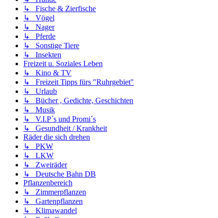
↳ Fische & Zierfische
↳ Vögel
↳ Nager
↳ Pferde
↳ Sonstige Tiere
↳ Insekten
Freizeit u. Soziales Leben
↳ Kino & TV
↳ Freizeit Tipps fürs "Ruhrgebiet"
↳ Urlaub
↳ Bücher , Gedichte, Geschichten
↳ Musik
↳ V.I.P´s und Promi´s
↳ Gesundheit / Krankheit
Räder die sich drehen
↳ PKW
↳ LKW
↳ Zweiräder
↳ Deutsche Bahn DB
Pflanzenbereich
↳ Zimmerpflanzen
↳ Gartenpflanzen
↳ Klimawandel