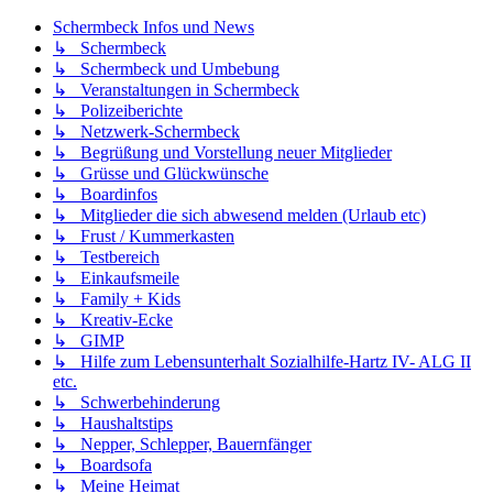
Schermbeck Infos und News
↳ Schermbeck
↳ Schermbeck und Umbebung
↳ Veranstaltungen in Schermbeck
↳ Polizeiberichte
↳ Netzwerk-Schermbeck
↳ Begrüßung und Vorstellung neuer Mitglieder
↳ Grüsse und Glückwünsche
↳ Boardinfos
↳ Mitglieder die sich abwesend melden (Urlaub etc)
↳ Frust / Kummerkasten
↳ Testbereich
↳ Einkaufsmeile
↳ Family + Kids
↳ Kreativ-Ecke
↳ GIMP
↳ Hilfe zum Lebensunterhalt Sozialhilfe-Hartz IV- ALG II
etc.
↳ Schwerbehinderung
↳ Haushaltstips
↳ Nepper, Schlepper, Bauernfänger
↳ Boardsofa
↳ Meine Heimat