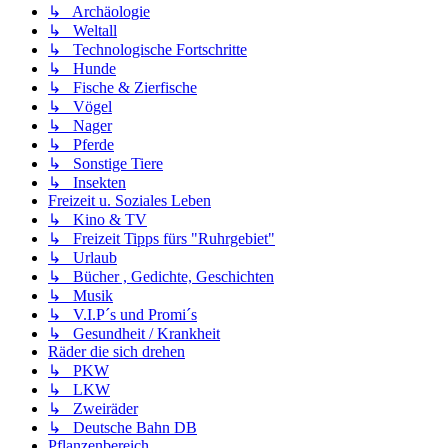
↳ Archäologie
↳ Weltall
↳ Technologische Fortschritte
↳ Hunde
↳ Fische & Zierfische
↳ Vögel
↳ Nager
↳ Pferde
↳ Sonstige Tiere
↳ Insekten
Freizeit u. Soziales Leben
↳ Kino & TV
↳ Freizeit Tipps fürs "Ruhrgebiet"
↳ Urlaub
↳ Bücher , Gedichte, Geschichten
↳ Musik
↳ V.I.P´s und Promi´s
↳ Gesundheit / Krankheit
Räder die sich drehen
↳ PKW
↳ LKW
↳ Zweiräder
↳ Deutsche Bahn DB
Pflanzenbereich