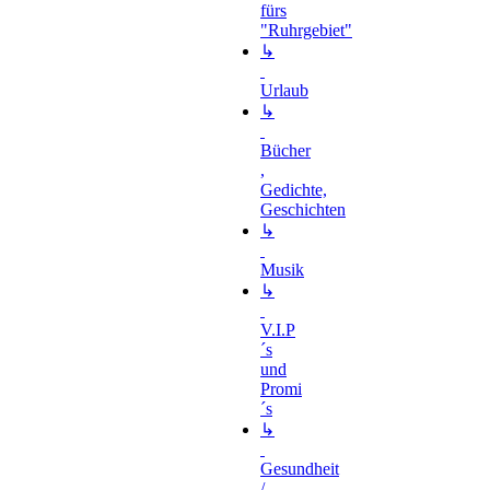
fürs
"Ruhrgebiet"
↳
Urlaub
↳
Bücher
,
Gedichte,
Geschichten
↳
Musik
↳
V.I.P
´s
und
Promi
´s
↳
Gesundheit
/