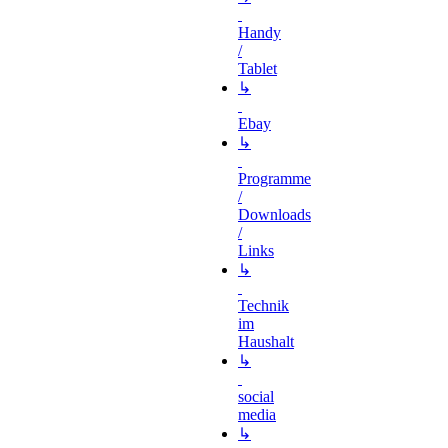
Handy
/
Tablet
↳
Ebay
↳
Programme
/
Downloads
/
Links
↳
Technik
im
Haushalt
↳
social
media
↳