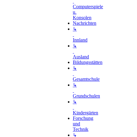
Computerspiele
u.
Konsolen
Nachrichten
↳
Innland
↳
Ausland
Bildungsstätten
↳
Gesamtschule
↳
Grundschulen
↳
Kindergärten
Forschung
und
Technik
↳