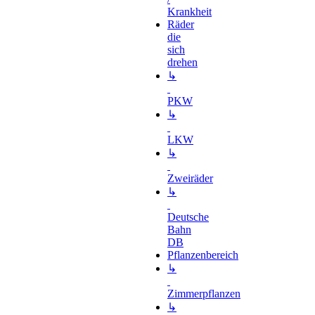
Krankheit
Räder
die
sich
drehen
↳
PKW
↳
LKW
↳
Zweiräder
↳
Deutsche
Bahn
DB
Pflanzenbereich
↳
Zimmerpflanzen
↳