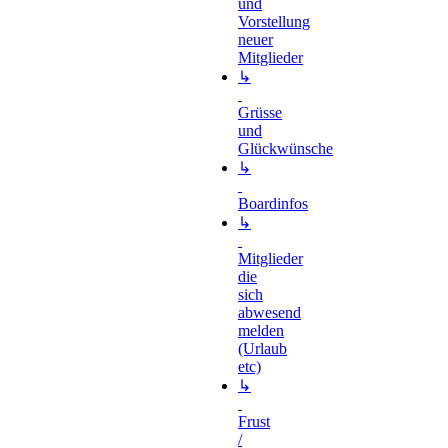
und
Vorstellung
neuer
Mitglieder
↳
Grüsse
und
Glückwünsche
↳
Boardinfos
↳
Mitglieder
die
sich
abwesend
melden
(Urlaub
etc)
↳
Frust
/