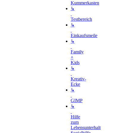
Kummerkasten
↳
Testbereich
↳
Einkaufsmeile
↳
Family
+
Kids
↳
Kreativ-
Ecke
↳
GIMP
↳
Hilfe
zum
Lebensunterhalt
Sozialhilfe-