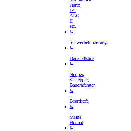
Hartz
IV-
ALG
II
etc.
↳
Schwerbehinderung
↳
Haushaltstips
↳
Nepper,
Schlepper,
Bauernfänger
↳
Boardsofa
↳
Meine
Heimat
↳