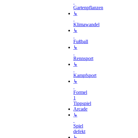
Gartenpflanzen
↳
Klimawandel
↳
Fußball
↳
Rennsport
↳
Kampfsport
↳
Formel
1
Tippspiel
Arcade
↳
Spiel
defekt
↳