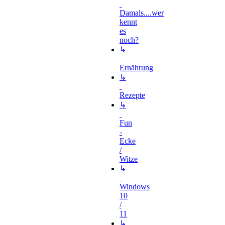
Damals....wer
kennt
es
noch?
↳
Ernährung
↳
Rezepte
↳
Fun
-
Ecke
/
Witze
↳
Windows
10
/
11
↳