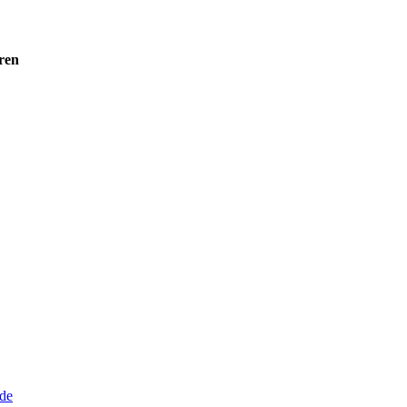
ren
de