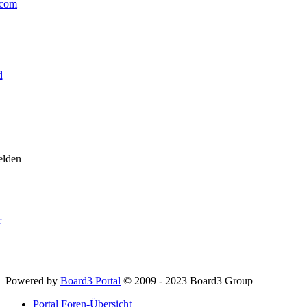
com
d
elden
r
Powered by
Board3 Portal
© 2009 - 2023 Board3 Group
Portal
Foren-Übersicht