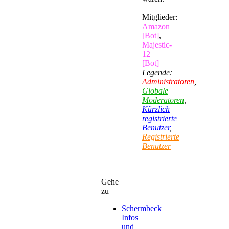
Mitglieder:
Amazon
[Bot]
,
Majestic-
12
[Bot]
Legende:
Administratoren
,
Globale
Moderatoren
,
Kürzlich
registrierte
Benutzer
,
Registrierte
Benutzer
Gehe
zu
Schermbeck
Infos
und