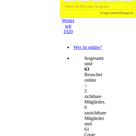
Wetter
seit
1920
Wer ist online?
Insgesamt
sind
63
Besucher
online
::
2
sichtbare
Mitglieder,
0
unsichtbare
Mitglieder
und
61
Gäste