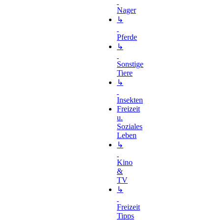
Nager
↳
Pferde
↳
Sonstige
Tiere
↳
Insekten
Freizeit
u.
Soziales
Leben
↳
Kino
&
TV
↳
Freizeit
Tipps