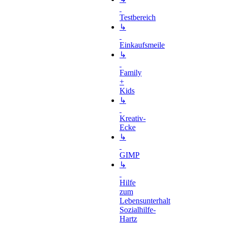
Testbereich
↳
Einkaufsmeile
↳
Family
+
Kids
↳
Kreativ-
Ecke
↳
GIMP
↳
Hilfe
zum
Lebensunterhalt
Sozialhilfe-
Hartz