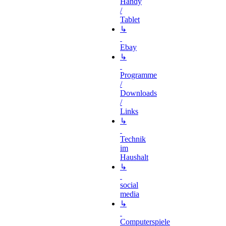
Handy
/
Tablet
↳
Ebay
↳
Programme
/
Downloads
/
Links
↳
Technik
im
Haushalt
↳
social
media
↳
Computerspiele