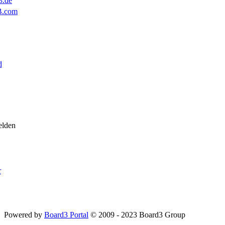
3.de
B.com
d
elden
r
Powered by
Board3 Portal
© 2009 - 2023 Board3 Group