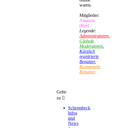
waren.
Mitglieder:
Amazon
[Bot]
Legende:
Administratoren
,
Globale
Moderatoren
,
Kürzlich
registrierte
Benutzer
,
Registrierte
Benutzer
Gehe
zu
Schermbeck
Infos
und
News