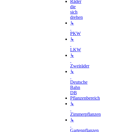
Räder
die
sich
drehen
↳
PKW
↳
LKW
↳
Zweiräder
↳
Deutsche
Bahn
DB
Pflanzenbereich
↳
Zimmerpflanzen
↳
Gartenpflanzen