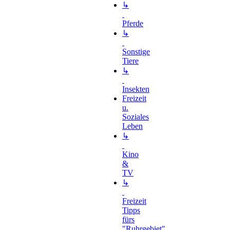
↳
Pferde
↳
Sonstige
Tiere
↳
Insekten
Freizeit
u.
Soziales
Leben
↳
Kino
&
TV
↳
Freizeit
Tipps
fürs
"Ruhrgebiet"