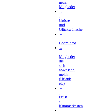
neuer
Mitglieder
↳
Grüsse
und
Glückwünsche
↳
Boardinfos
↳
Mitglieder
die
sich
abwesend
melden
(Urlaub
etc)
↳
Frust
/
Kummerkasten
↳