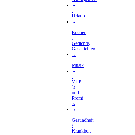
↳
Urlaub
↳
Bücher
,
Gedichte,
Geschichten
↳
Musik
↳
V.I.P
´s
und
Promi
´s
↳
Gesundheit
/
Krankheit