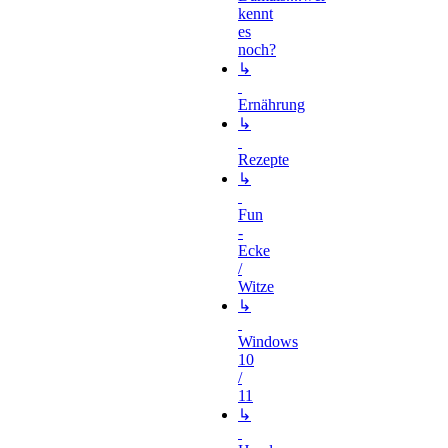
kennt
es
noch?
↳
Ernährung
↳
Rezepte
↳
Fun
-
Ecke
/
Witze
↳
Windows
10
/
11
↳