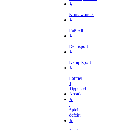
↳
Klimawandel
↳
Fußball
↳
Rennsport
↳
Kampfsport
↳
Formel
1
Tippspiel
Arcade
↳
Spiel
defekt
↳