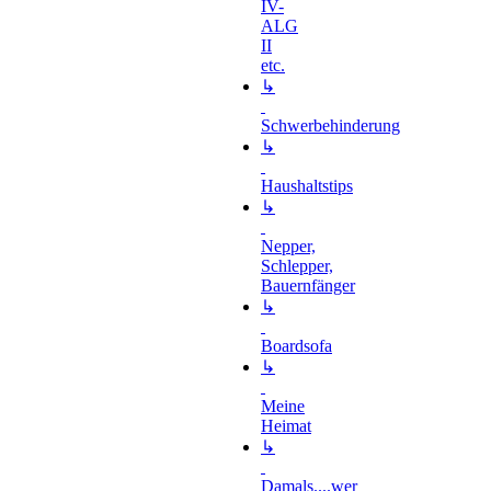
IV-
ALG
II
etc.
↳
Schwerbehinderung
↳
Haushaltstips
↳
Nepper,
Schlepper,
Bauernfänger
↳
Boardsofa
↳
Meine
Heimat
↳
Damals....wer