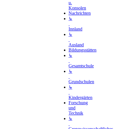
u.
Konsolen
Nachrichten
↳
Innland
↳
Ausland
Bildungsstätten
↳
Gesamtschule
↳
Grundschulen
↳
Kindergärten
Forschung
und
Technik
↳
Grenzwissenschaftliches