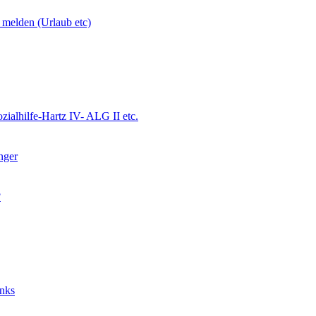
 melden (Urlaub etc)
ialhilfe-Hartz IV- ALG II etc.
nger
?
nks