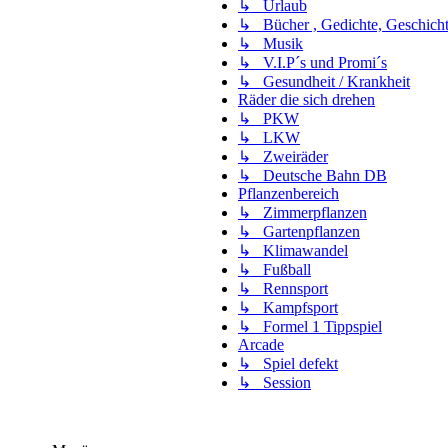
↳ Urlaub
↳ Bücher , Gedichte, Geschich
↳ Musik
↳ V.I.P´s und Promi´s
↳ Gesundheit / Krankheit
Räder die sich drehen
↳ PKW
↳ LKW
↳ Zweiräder
↳ Deutsche Bahn DB
Pflanzenbereich
↳ Zimmerpflanzen
↳ Gartenpflanzen
↳ Klimawandel
↳ Fußball
↳ Rennsport
↳ Kampfsport
↳ Formel 1 Tippspiel
Arcade
↳ Spiel defekt
↳ Session