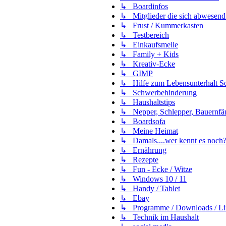
↳ Boardinfos
↳ Mitglieder die sich abwesend
↳ Frust / Kummerkasten
↳ Testbereich
↳ Einkaufsmeile
↳ Family + Kids
↳ Kreativ-Ecke
↳ GIMP
↳ Hilfe zum Lebensunterhalt Soz
↳ Schwerbehinderung
↳ Haushaltstips
↳ Nepper, Schlepper, Bauernfä
↳ Boardsofa
↳ Meine Heimat
↳ Damals....wer kennt es noch
↳ Ernährung
↳ Rezepte
↳ Fun - Ecke / Witze
↳ Windows 10 / 11
↳ Handy / Tablet
↳ Ebay
↳ Programme / Downloads / Li
↳ Technik im Haushalt