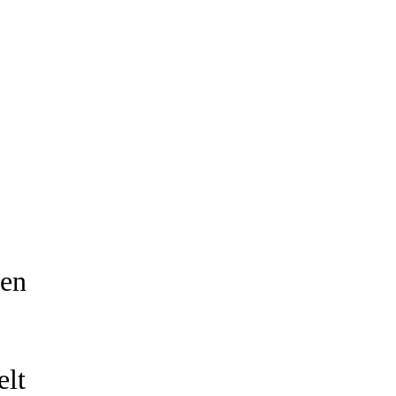
ten
elt