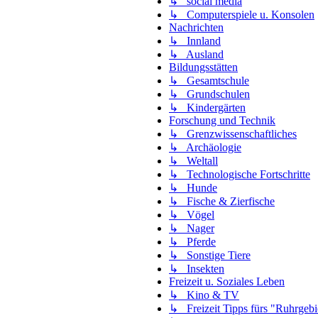
↳ social media
↳ Computerspiele u. Konsolen
Nachrichten
↳ Innland
↳ Ausland
Bildungsstätten
↳ Gesamtschule
↳ Grundschulen
↳ Kindergärten
Forschung und Technik
↳ Grenzwissenschaftliches
↳ Archäologie
↳ Weltall
↳ Technologische Fortschritte
↳ Hunde
↳ Fische & Zierfische
↳ Vögel
↳ Nager
↳ Pferde
↳ Sonstige Tiere
↳ Insekten
Freizeit u. Soziales Leben
↳ Kino & TV
↳ Freizeit Tipps fürs "Ruhrgebi