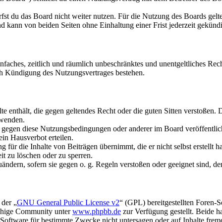
fst du das Board nicht weiter nutzen. Für die Nutzung des Boards gelten
 kann von beiden Seiten ohne Einhaltung einer Frist jederzeit gekünd
 einfaches, zeitlich und räumlich unbeschränktes und unentgeltliches R
ch Kündigung des Nutzungsvertrages bestehen.
alte enthält, die gegen geltendes Recht oder die guten Sitten verstoßen. 
rwenden.
n gegen diese Nutzungsbedingungen oder anderer im Board veröffentli
in Hausverbot erteilen.
für die Inhalte von Beiträgen übernimmt, die er nicht selbst erstellt 
it zu löschen oder zu sperren.
uändern, sofern sie gegen o. g. Regeln verstoßen oder geeignet sind, 
 der „
GNU General Public License v2
“ (GPL) bereitgestellten Foren-
achige Community unter
www.phpbb.de
zur Verfügung gestellt. Beide h
oftware für bestimmte Zwecke nicht untersagen oder auf Inhalte frem