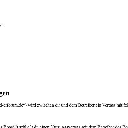
lt
gen
erforum.de“) wird zwischen dir und dem Betreiber ein Vertrag mit f
Board“) schließt du einen Nutzungsvertrag mit dem Betreiber des Boar