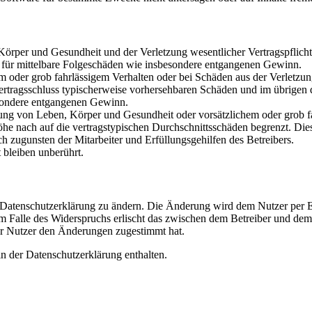
rper und Gesundheit und der Verletzung wesentlicher Vertragspflichten
ch für mittelbare Folgeschäden wie insbesondere entgangenen Gewinn.
em oder grob fahrlässigem Verhalten oder bei Schäden aus der Verletz
i Vertragsschluss typischerweise vorhersehbaren Schäden und im übrigen
besondere entgangenen Gewinn.
ng von Leben, Körper und Gesundheit oder vorsätzlichem oder grob fah
e nach auf die vertragstypischen Durchschnittsschäden begrenzt. Dies
h zugunsten der Mitarbeiter und Erfüllungsgehilfen des Betreibers.
bleiben unberührt.
e Datenschutzerklärung zu ändern. Die Änderung wird dem Nutzer per E-
m Falle des Widerspruchs erlischt das zwischen dem Betreiber und dem 
er Nutzer den Änderungen zugestimmt hat.
n der Datenschutzerklärung enthalten.