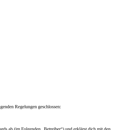
olgenden Regelungen geschlossen:
ds ab (im Folgenden „Betreiber“) und erklärst dich mit den