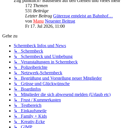
Zug pünktlich? Baustellen auf den Gleisen und vieles mehr
172
Themen
531
Beiträge
Letzter Beitrag
Güterzug entgleist an Bahnhof…
von
Manu
Neuester Beitrag
Fr 17. Jul 2026, 11:00
Gehe zu
Schermbeck Infos und News
↳ Schermbeck
↳ Schermbeck und Umbebung
↳ Veranstaltungen in Schermbeck
↳ Polizeiberichte
↳ Netzwerk-Schermbeck
↳ Begrüßung und Vorstellung neuer Mitglieder
↳ Grüsse und Glückwünsche
↳ Boardinfos
↳ Mitglieder die sich abwesend melden (Urlaub etc)
↳ Frust / Kummerkasten
↳ Testbereich
↳ Einkaufsmeile
↳ Family + Kids
↳ Kreativ-Ecke
↳ GIMP