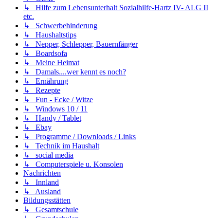
↳ Hilfe zum Lebensunterhalt Sozialhilfe-Hartz IV- ALG II
etc.
↳ Schwerbehinderung
↳ Haushaltstips
↳ Nepper, Schlepper, Bauernfänger
↳ Boardsofa
↳ Meine Heimat
↳ Damals....wer kennt es noch?
↳ Ernährung
↳ Rezepte
↳ Fun - Ecke / Witze
↳ Windows 10 / 11
↳ Handy / Tablet
↳ Ebay
↳ Programme / Downloads / Links
↳ Technik im Haushalt
↳ social media
↳ Computerspiele u. Konsolen
Nachrichten
↳ Innland
↳ Ausland
Bildungsstätten
↳ Gesamtschule