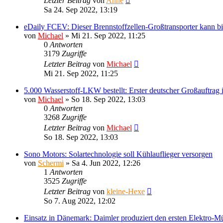
Letzter Beitrag
von
Anne
Sa 24. Sep 2022, 13:19
eDaily FCEV: Dieser Brennstoffzellen-Großtransporter kann bi
von
Michael
»
Mi 21. Sep 2022, 11:25
0
Antworten
3179
Zugriffe
Letzter Beitrag
von
Michael
Mi 21. Sep 2022, 11:25
5.000 Wasserstoff-LKW bestellt: Erster deutscher Großauftrag i
von
Michael
»
So 18. Sep 2022, 13:03
0
Antworten
3268
Zugriffe
Letzter Beitrag
von
Michael
So 18. Sep 2022, 13:03
Sono Motors: Solartechnologie soll Kühlauflieger versorgen
von
Schermi
»
Sa 4. Jun 2022, 12:26
1
Antworten
3525
Zugriffe
Letzter Beitrag
von
kleine-Hexe
So 7. Aug 2022, 12:02
Einsatz in Dänemark: Daimler produziert den ersten Elektro-M