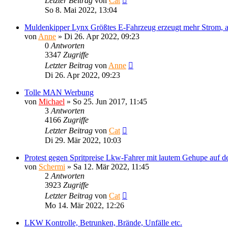
Letzter Beitrag
von
Cat
So 8. Mai 2022, 13:04
Muldenkipper Lynx Größtes E-Fahrzeug erzeugt mehr Strom, al
von
Anne
»
Di 26. Apr 2022, 09:23
0
Antworten
3347
Zugriffe
Letzter Beitrag
von
Anne
Di 26. Apr 2022, 09:23
Tolle MAN Werbung
von
Michael
»
So 25. Jun 2017, 11:45
3
Antworten
4166
Zugriffe
Letzter Beitrag
von
Cat
Di 29. Mär 2022, 10:03
Protest gegen Spritpreise Lkw-Fahrer mit lautem Gehupe auf
von
Schermi
»
Sa 12. Mär 2022, 11:45
2
Antworten
3923
Zugriffe
Letzter Beitrag
von
Cat
Mo 14. Mär 2022, 12:26
LKW Kontrolle, Betrunken, Brände, Unfälle etc.