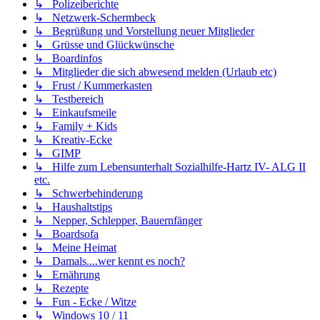
↳ Polizeiberichte
↳ Netzwerk-Schermbeck
↳ Begrüßung und Vorstellung neuer Mitglieder
↳ Grüsse und Glückwünsche
↳ Boardinfos
↳ Mitglieder die sich abwesend melden (Urlaub etc)
↳ Frust / Kummerkasten
↳ Testbereich
↳ Einkaufsmeile
↳ Family + Kids
↳ Kreativ-Ecke
↳ GIMP
↳ Hilfe zum Lebensunterhalt Sozialhilfe-Hartz IV- ALG II
etc.
↳ Schwerbehinderung
↳ Haushaltstips
↳ Nepper, Schlepper, Bauernfänger
↳ Boardsofa
↳ Meine Heimat
↳ Damals....wer kennt es noch?
↳ Ernährung
↳ Rezepte
↳ Fun - Ecke / Witze
↳ Windows 10 / 11