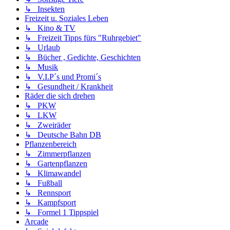
↳ Insekten
Freizeit u. Soziales Leben
↳ Kino & TV
↳ Freizeit Tipps fürs "Ruhrgebiet"
↳ Urlaub
↳ Bücher , Gedichte, Geschichten
↳ Musik
↳ V.I.P´s und Promi´s
↳ Gesundheit / Krankheit
Räder die sich drehen
↳ PKW
↳ LKW
↳ Zweiräder
↳ Deutsche Bahn DB
Pflanzenbereich
↳ Zimmerpflanzen
↳ Gartenpflanzen
↳ Klimawandel
↳ Fußball
↳ Rennsport
↳ Kampfsport
↳ Formel 1 Tippspiel
Arcade