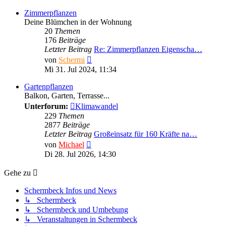
Zimmerpflanzen
Deine Blümchen in der Wohnung
20
Themen
176
Beiträge
Letzter Beitrag
Re: Zimmerpflanzen Eigenscha…
Neuester
von
Schermi
Beitrag
Mi 31. Jul 2024, 11:34
Gartenpflanzen
Balkon, Garten, Terrasse...
Unterforum:
Klimawandel
229
Themen
2877
Beiträge
Letzter Beitrag
Großeinsatz für 160 Kräfte na…
Neuester
von
Michael
Beitrag
Di 28. Jul 2026, 14:30
Gehe zu
Schermbeck Infos und News
↳ Schermbeck
↳ Schermbeck und Umbebung
↳ Veranstaltungen in Schermbeck