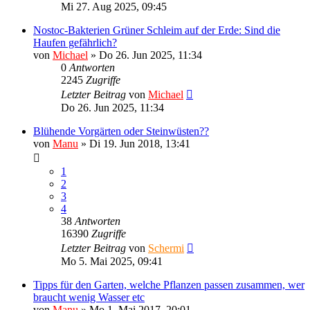
Mi 27. Aug 2025, 09:45
Nostoc-Bakterien Grüner Schleim auf der Erde: Sind die
Haufen gefährlich?
von
Michael
»
Do 26. Jun 2025, 11:34
0
Antworten
2245
Zugriffe
Letzter Beitrag
von
Michael
Do 26. Jun 2025, 11:34
Blühende Vorgärten oder Steinwüsten??
von
Manu
»
Di 19. Jun 2018, 13:41
1
2
3
4
38
Antworten
16390
Zugriffe
Letzter Beitrag
von
Schermi
Mo 5. Mai 2025, 09:41
Tipps für den Garten, welche Pflanzen passen zusammen, wer
braucht wenig Wasser etc
von
Manu
»
Mo 1. Mai 2017, 20:01