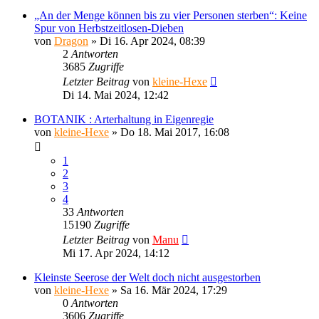
„An der Menge können bis zu vier Personen sterben“: Keine
Spur von Herbstzeitlosen-Dieben
von
Dragon
»
Di 16. Apr 2024, 08:39
2
Antworten
3685
Zugriffe
Letzter Beitrag
von
kleine-Hexe
Di 14. Mai 2024, 12:42
BOTANIK : Arterhaltung in Eigenregie
von
kleine-Hexe
»
Do 18. Mai 2017, 16:08
1
2
3
4
33
Antworten
15190
Zugriffe
Letzter Beitrag
von
Manu
Mi 17. Apr 2024, 14:12
Kleinste Seerose der Welt doch nicht ausgestorben
von
kleine-Hexe
»
Sa 16. Mär 2024, 17:29
0
Antworten
3606
Zugriffe