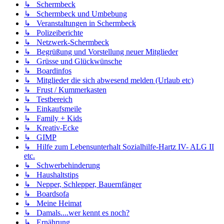
↳ Schermbeck
↳ Schermbeck und Umbebung
↳ Veranstaltungen in Schermbeck
↳ Polizeiberichte
↳ Netzwerk-Schermbeck
↳ Begrüßung und Vorstellung neuer Mitglieder
↳ Grüsse und Glückwünsche
↳ Boardinfos
↳ Mitglieder die sich abwesend melden (Urlaub etc)
↳ Frust / Kummerkasten
↳ Testbereich
↳ Einkaufsmeile
↳ Family + Kids
↳ Kreativ-Ecke
↳ GIMP
↳ Hilfe zum Lebensunterhalt Sozialhilfe-Hartz IV- ALG II
etc.
↳ Schwerbehinderung
↳ Haushaltstips
↳ Nepper, Schlepper, Bauernfänger
↳ Boardsofa
↳ Meine Heimat
↳ Damals....wer kennt es noch?
↳ Ernährung