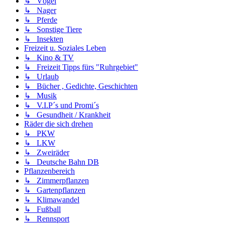
↳ Vögel
↳ Nager
↳ Pferde
↳ Sonstige Tiere
↳ Insekten
Freizeit u. Soziales Leben
↳ Kino & TV
↳ Freizeit Tipps fürs "Ruhrgebiet"
↳ Urlaub
↳ Bücher , Gedichte, Geschichten
↳ Musik
↳ V.I.P´s und Promi´s
↳ Gesundheit / Krankheit
Räder die sich drehen
↳ PKW
↳ LKW
↳ Zweiräder
↳ Deutsche Bahn DB
Pflanzenbereich
↳ Zimmerpflanzen
↳ Gartenpflanzen
↳ Klimawandel
↳ Fußball
↳ Rennsport