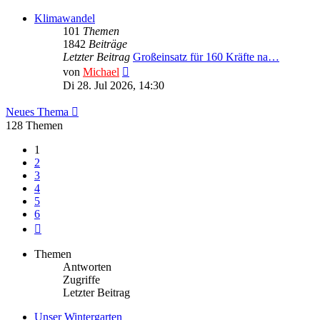
Klimawandel
101
Themen
1842
Beiträge
Letzter Beitrag
Großeinsatz für 160 Kräfte na…
Neuester
von
Michael
Beitrag
Di 28. Jul 2026, 14:30
Neues Thema
128 Themen
1
2
3
4
5
6
Nächste
Themen
Antworten
Zugriffe
Letzter Beitrag
Unser Wintergarten