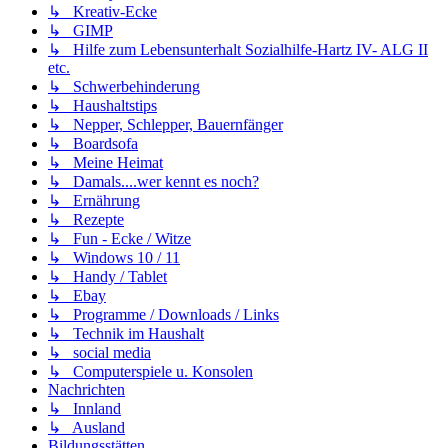
↳ Kreativ-Ecke
↳ GIMP
↳ Hilfe zum Lebensunterhalt Sozialhilfe-Hartz IV- ALG II
etc.
↳ Schwerbehinderung
↳ Haushaltstips
↳ Nepper, Schlepper, Bauernfänger
↳ Boardsofa
↳ Meine Heimat
↳ Damals....wer kennt es noch?
↳ Ernährung
↳ Rezepte
↳ Fun - Ecke / Witze
↳ Windows 10 / 11
↳ Handy / Tablet
↳ Ebay
↳ Programme / Downloads / Links
↳ Technik im Haushalt
↳ social media
↳ Computerspiele u. Konsolen
Nachrichten
↳ Innland
↳ Ausland
Bildungsstätten