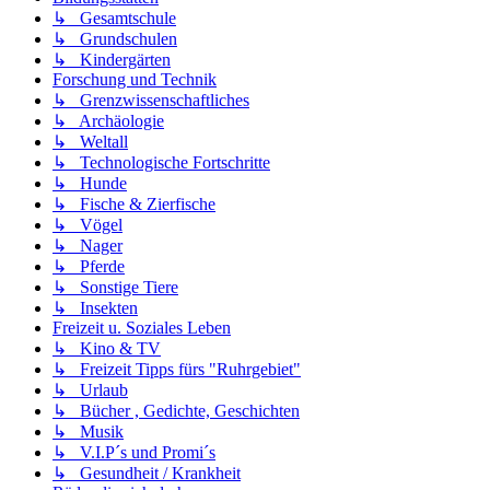
↳ Gesamtschule
↳ Grundschulen
↳ Kindergärten
Forschung und Technik
↳ Grenzwissenschaftliches
↳ Archäologie
↳ Weltall
↳ Technologische Fortschritte
↳ Hunde
↳ Fische & Zierfische
↳ Vögel
↳ Nager
↳ Pferde
↳ Sonstige Tiere
↳ Insekten
Freizeit u. Soziales Leben
↳ Kino & TV
↳ Freizeit Tipps fürs "Ruhrgebiet"
↳ Urlaub
↳ Bücher , Gedichte, Geschichten
↳ Musik
↳ V.I.P´s und Promi´s
↳ Gesundheit / Krankheit