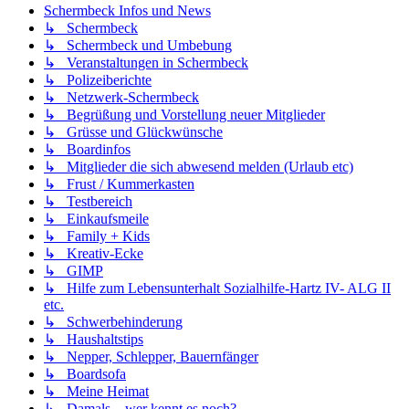
Schermbeck Infos und News
↳ Schermbeck
↳ Schermbeck und Umbebung
↳ Veranstaltungen in Schermbeck
↳ Polizeiberichte
↳ Netzwerk-Schermbeck
↳ Begrüßung und Vorstellung neuer Mitglieder
↳ Grüsse und Glückwünsche
↳ Boardinfos
↳ Mitglieder die sich abwesend melden (Urlaub etc)
↳ Frust / Kummerkasten
↳ Testbereich
↳ Einkaufsmeile
↳ Family + Kids
↳ Kreativ-Ecke
↳ GIMP
↳ Hilfe zum Lebensunterhalt Sozialhilfe-Hartz IV- ALG II
etc.
↳ Schwerbehinderung
↳ Haushaltstips
↳ Nepper, Schlepper, Bauernfänger
↳ Boardsofa
↳ Meine Heimat
↳ Damals....wer kennt es noch?