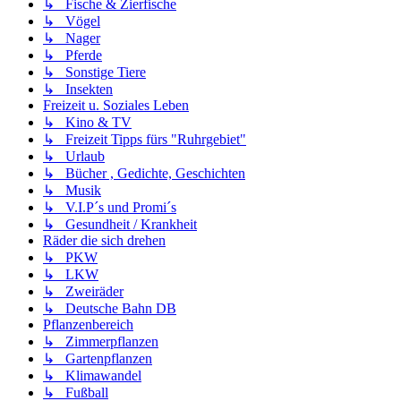
↳ Fische & Zierfische
↳ Vögel
↳ Nager
↳ Pferde
↳ Sonstige Tiere
↳ Insekten
Freizeit u. Soziales Leben
↳ Kino & TV
↳ Freizeit Tipps fürs "Ruhrgebiet"
↳ Urlaub
↳ Bücher , Gedichte, Geschichten
↳ Musik
↳ V.I.P´s und Promi´s
↳ Gesundheit / Krankheit
Räder die sich drehen
↳ PKW
↳ LKW
↳ Zweiräder
↳ Deutsche Bahn DB
Pflanzenbereich
↳ Zimmerpflanzen
↳ Gartenpflanzen
↳ Klimawandel
↳ Fußball