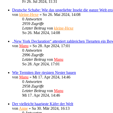
Fr 26. Jul 2024, 11:31
Deutsche Schabe: Wie das ungeliebte Insekt die ganze Welt ero
von
kleine-Hexe
»
So 26. Mai 2024, 14:08
0
Antworten
2959
Zugriffe
Letzter Beitrag
von
kleine-Hexe
So 26. Mai 2024, 14:08
„New York Declaration“ attestiert zahlreichen Tierarten ein Be
von
Manu
»
So 28. Apr 2024, 17:01
0
Antworten
2996
Zugriffe
Letzter Beitrag
von
Manu
So 28. Apr 2024, 17:01
Wie Termiten ihre riesigen Nester bauen
von
Manu
»
Mi 17. Apr 2024, 14:46
0
Antworten
2958
Zugriffe
Letzter Beitrag
von
Manu
Mi 17. Apr 2024, 14:46
Der vielleicht haarigste Käfer der Welt
von
Anne
»
Sa 30. Mär 2024, 16:13
0
Antworten