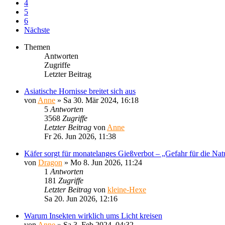
4
5
6
Nächste
Themen
Antworten
Zugriffe
Letzter Beitrag
Asiatische Hornisse breitet sich aus
von
Anne
»
Sa 30. Mär 2024, 16:18
5
Antworten
3568
Zugriffe
Letzter Beitrag
von
Anne
Fr 26. Jun 2026, 11:38
Käfer sorgt für monatelanges Gießverbot – „Gefahr für die Nat
von
Dragon
»
Mo 8. Jun 2026, 11:24
1
Antworten
181
Zugriffe
Letzter Beitrag
von
kleine-Hexe
Sa 20. Jun 2026, 12:16
Warum Insekten wirklich ums Licht kreisen
von
Anne
»
Sa 3. Feb 2024, 04:32