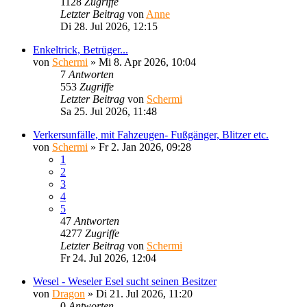
1128
Zugriffe
Letzter Beitrag
von
Anne
Di 28. Jul 2026, 12:15
Enkeltrick, Betrüger...
von
Schermi
»
Mi 8. Apr 2026, 10:04
7
Antworten
553
Zugriffe
Letzter Beitrag
von
Schermi
Sa 25. Jul 2026, 11:48
Verkersunfälle, mit Fahzeugen- Fußgänger, Blitzer etc.
von
Schermi
»
Fr 2. Jan 2026, 09:28
1
2
3
4
5
47
Antworten
4277
Zugriffe
Letzter Beitrag
von
Schermi
Fr 24. Jul 2026, 12:04
Wesel - Weseler Esel sucht seinen Besitzer
von
Dragon
»
Di 21. Jul 2026, 11:20
0
Antworten