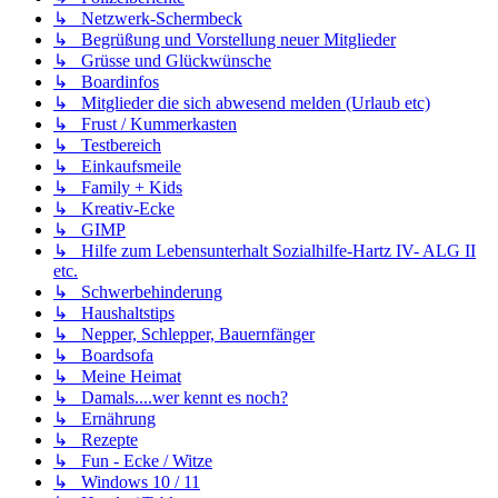
↳ Netzwerk-Schermbeck
↳ Begrüßung und Vorstellung neuer Mitglieder
↳ Grüsse und Glückwünsche
↳ Boardinfos
↳ Mitglieder die sich abwesend melden (Urlaub etc)
↳ Frust / Kummerkasten
↳ Testbereich
↳ Einkaufsmeile
↳ Family + Kids
↳ Kreativ-Ecke
↳ GIMP
↳ Hilfe zum Lebensunterhalt Sozialhilfe-Hartz IV- ALG II
etc.
↳ Schwerbehinderung
↳ Haushaltstips
↳ Nepper, Schlepper, Bauernfänger
↳ Boardsofa
↳ Meine Heimat
↳ Damals....wer kennt es noch?
↳ Ernährung
↳ Rezepte
↳ Fun - Ecke / Witze
↳ Windows 10 / 11