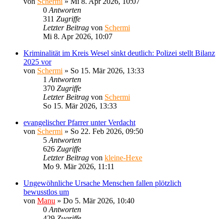
von
Schermi
»
Mi 8. Apr 2026, 10:07
0
Antworten
311
Zugriffe
Letzter Beitrag
von
Schermi
Mi 8. Apr 2026, 10:07
Kriminalität im Kreis Wesel sinkt deutlich: Polizei stellt Bilanz
2025 vor
von
Schermi
»
So 15. Mär 2026, 13:33
1
Antworten
370
Zugriffe
Letzter Beitrag
von
Schermi
So 15. Mär 2026, 13:33
evangelischer Pfarrer unter Verdacht
von
Schermi
»
So 22. Feb 2026, 09:50
5
Antworten
626
Zugriffe
Letzter Beitrag
von
kleine-Hexe
Mo 9. Mär 2026, 11:11
Ungewöhnliche Ursache Menschen fallen plötzlich
bewusstlos um
von
Manu
»
Do 5. Mär 2026, 10:40
0
Antworten
429
Zugriffe