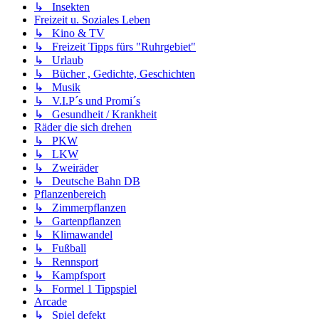
↳ Insekten
Freizeit u. Soziales Leben
↳ Kino & TV
↳ Freizeit Tipps fürs "Ruhrgebiet"
↳ Urlaub
↳ Bücher , Gedichte, Geschichten
↳ Musik
↳ V.I.P´s und Promi´s
↳ Gesundheit / Krankheit
Räder die sich drehen
↳ PKW
↳ LKW
↳ Zweiräder
↳ Deutsche Bahn DB
Pflanzenbereich
↳ Zimmerpflanzen
↳ Gartenpflanzen
↳ Klimawandel
↳ Fußball
↳ Rennsport
↳ Kampfsport
↳ Formel 1 Tippspiel
Arcade
↳ Spiel defekt