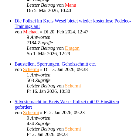
Letzter Beitrag
von
Manu
Do 5. Mär 2026, 10:40
Die Polizei im Kreis Wesel bietet wieder kostenlose Pedelec-
Trainings an!
von
Michael
»
Di 20. Feb 2024, 12:47
9
Antworten
7184
Zugriffe
Letzter Beitrag
von
Dragon
So 1. Mär 2026, 12:29
Baustellen, Sperrungen, Geholzschnitt etc.
von
Schermi
»
Di 13. Jan 2026, 09:38
1
Antworten
503
Zugriffe
Letzter Beitrag
von
Schermi
Fr 16. Jan 2026, 10:30
Silvesternacht im Kreis Wesel Polizei mit 97 Einsätzen
gefordert
von
Schermi
»
Fr 2. Jan 2026, 09:23
0
Antworten
434
Zugriffe
Letzter Beitrag
von
Schermi
Fr 2. Jan 2026, 09:23