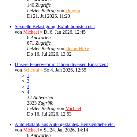
140
Zugriffe
Letzter Beitrag
von
Dragon
Di 21. Jul 2026, 11:20
Sexuelle Belästigung, Exhibitionisten etc.
von
Michael
»
Di 6. Jan 2026, 12:45
6
Antworten
671
Zugriffe
Letzter Beitrag
von
kleine-Hexe
Do 16. Jul 2026, 13:02
Unsere Feuerwehr mit Ihren diversen Einsätzen!
von
Schermi
»
So 4. Jan 2026, 12:55
1
2
3
4
32
Antworten
2823
Zugriffe
Letzter Beitrag
von
Michael
Do 16. Jul 2026, 12:53
Autdiebstahl, aus Auto geklautes, Benziendiebe etc.
von
Michael
»
Sa 24. Jan 2026, 14:14
6
Antworten