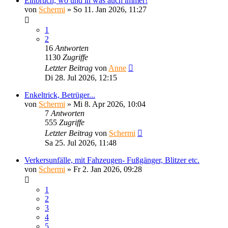
Einbruch, wo und in was auch immer!
von
Schermi
»
So 11. Jan 2026, 11:27
1
2
16
Antworten
1130
Zugriffe
Letzter Beitrag
von
Anne
Di 28. Jul 2026, 12:15
Enkeltrick, Betrüger...
von
Schermi
»
Mi 8. Apr 2026, 10:04
7
Antworten
555
Zugriffe
Letzter Beitrag
von
Schermi
Sa 25. Jul 2026, 11:48
Verkersunfälle, mit Fahzeugen- Fußgänger, Blitzer etc.
von
Schermi
»
Fr 2. Jan 2026, 09:28
1
2
3
4
5