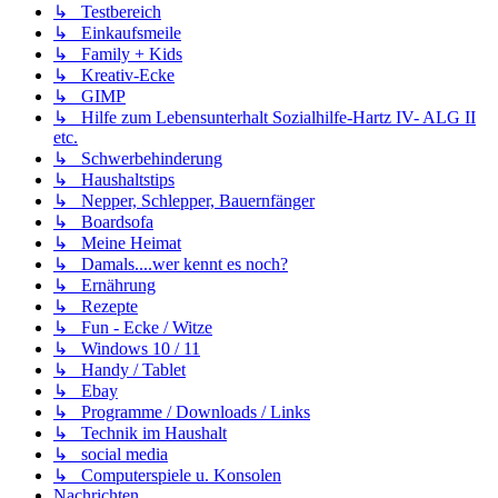
↳ Testbereich
↳ Einkaufsmeile
↳ Family + Kids
↳ Kreativ-Ecke
↳ GIMP
↳ Hilfe zum Lebensunterhalt Sozialhilfe-Hartz IV- ALG II
etc.
↳ Schwerbehinderung
↳ Haushaltstips
↳ Nepper, Schlepper, Bauernfänger
↳ Boardsofa
↳ Meine Heimat
↳ Damals....wer kennt es noch?
↳ Ernährung
↳ Rezepte
↳ Fun - Ecke / Witze
↳ Windows 10 / 11
↳ Handy / Tablet
↳ Ebay
↳ Programme / Downloads / Links
↳ Technik im Haushalt
↳ social media
↳ Computerspiele u. Konsolen
Nachrichten