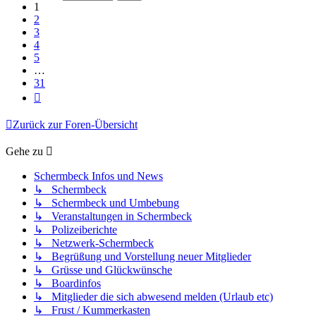
31
1
2
3
4
5
…
31
Nächste
Zurück zur Foren-Übersicht
Gehe zu
Schermbeck Infos und News
↳ Schermbeck
↳ Schermbeck und Umbebung
↳ Veranstaltungen in Schermbeck
↳ Polizeiberichte
↳ Netzwerk-Schermbeck
↳ Begrüßung und Vorstellung neuer Mitglieder
↳ Grüsse und Glückwünsche
↳ Boardinfos
↳ Mitglieder die sich abwesend melden (Urlaub etc)
↳ Frust / Kummerkasten