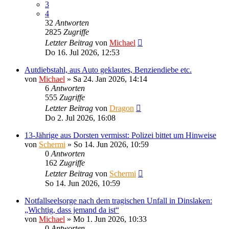
3
4
32
Antworten
2825
Zugriffe
Letzter Beitrag
von
Michael
Do 16. Jul 2026, 12:53
Autdiebstahl, aus Auto geklautes, Benziendiebe etc.
von
Michael
»
Sa 24. Jan 2026, 14:14
6
Antworten
555
Zugriffe
Letzter Beitrag
von
Dragon
Do 2. Jul 2026, 16:08
13-Jährige aus Dorsten vermisst: Polizei bittet um Hinweise
von
Schermi
»
So 14. Jun 2026, 10:59
0
Antworten
162
Zugriffe
Letzter Beitrag
von
Schermi
So 14. Jun 2026, 10:59
Notfallseelsorge nach dem tragischen Unfall in Dinslaken:
„Wichtig, dass jemand da ist“
von
Michael
»
Mo 1. Jun 2026, 10:33
0
Antworten