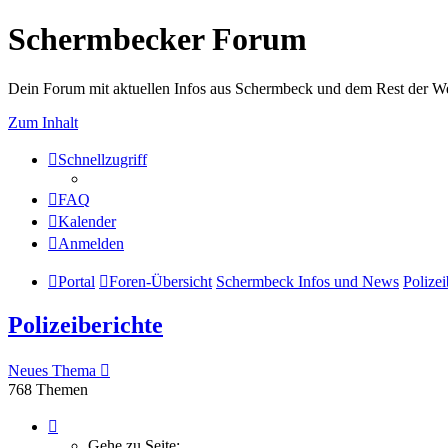
Schermbecker Forum
Dein Forum mit aktuellen Infos aus Schermbeck und dem Rest der We
Zum Inhalt
Schnellzugriff
FAQ
Kalender
Anmelden
Portal
Foren-Übersicht
Schermbeck Infos und News
Polizei
Polizeiberichte
Neues Thema
768 Themen
Seite
1
Gehe zu Seite: