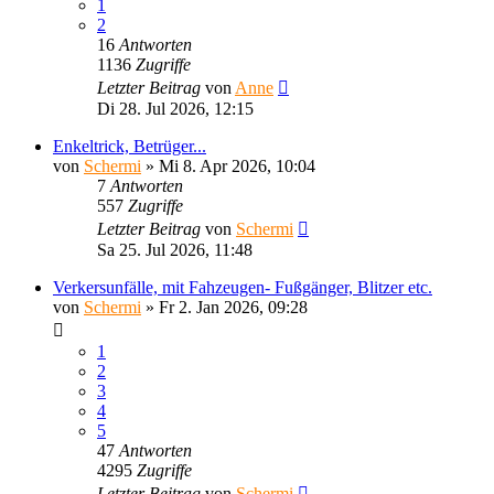
1
2
16
Antworten
1136
Zugriffe
Letzter Beitrag
von
Anne
Di 28. Jul 2026, 12:15
Enkeltrick, Betrüger...
von
Schermi
»
Mi 8. Apr 2026, 10:04
7
Antworten
557
Zugriffe
Letzter Beitrag
von
Schermi
Sa 25. Jul 2026, 11:48
Verkersunfälle, mit Fahzeugen- Fußgänger, Blitzer etc.
von
Schermi
»
Fr 2. Jan 2026, 09:28
1
2
3
4
5
47
Antworten
4295
Zugriffe
Letzter Beitrag
von
Schermi