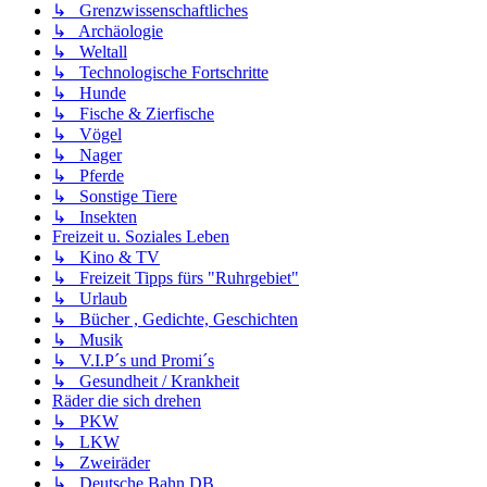
↳ Grenzwissenschaftliches
↳ Archäologie
↳ Weltall
↳ Technologische Fortschritte
↳ Hunde
↳ Fische & Zierfische
↳ Vögel
↳ Nager
↳ Pferde
↳ Sonstige Tiere
↳ Insekten
Freizeit u. Soziales Leben
↳ Kino & TV
↳ Freizeit Tipps fürs "Ruhrgebiet"
↳ Urlaub
↳ Bücher , Gedichte, Geschichten
↳ Musik
↳ V.I.P´s und Promi´s
↳ Gesundheit / Krankheit
Räder die sich drehen
↳ PKW
↳ LKW
↳ Zweiräder
↳ Deutsche Bahn DB