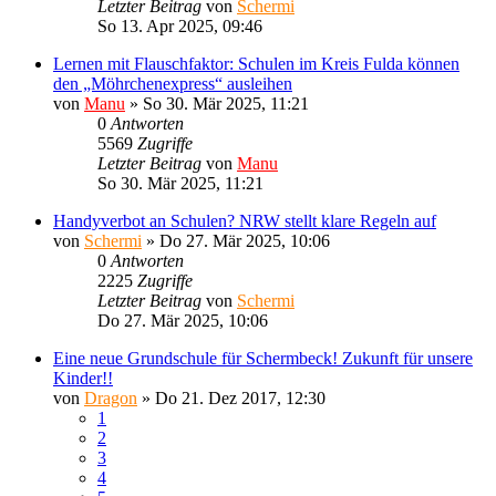
Letzter Beitrag
von
Schermi
So 13. Apr 2025, 09:46
Lernen mit Flauschfaktor: Schulen im Kreis Fulda können
den „Möhrchenexpress“ ausleihen
von
Manu
»
So 30. Mär 2025, 11:21
0
Antworten
5569
Zugriffe
Letzter Beitrag
von
Manu
So 30. Mär 2025, 11:21
Handyverbot an Schulen? NRW stellt klare Regeln auf
von
Schermi
»
Do 27. Mär 2025, 10:06
0
Antworten
2225
Zugriffe
Letzter Beitrag
von
Schermi
Do 27. Mär 2025, 10:06
Eine neue Grundschule für Schermbeck! Zukunft für unsere
Kinder!!
von
Dragon
»
Do 21. Dez 2017, 12:30
1
2
3
4