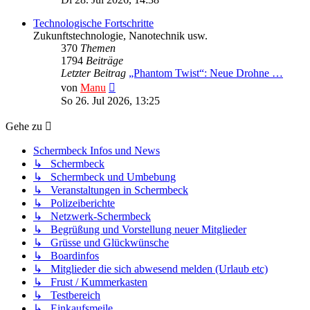
Technologische Fortschritte
Zukunftstechnologie, Nanotechnik usw.
370
Themen
1794
Beiträge
Letzter Beitrag
„Phantom Twist“: Neue Drohne …
Neuester
von
Manu
Beitrag
So 26. Jul 2026, 13:25
Gehe zu
Schermbeck Infos und News
↳ Schermbeck
↳ Schermbeck und Umbebung
↳ Veranstaltungen in Schermbeck
↳ Polizeiberichte
↳ Netzwerk-Schermbeck
↳ Begrüßung und Vorstellung neuer Mitglieder
↳ Grüsse und Glückwünsche
↳ Boardinfos
↳ Mitglieder die sich abwesend melden (Urlaub etc)
↳ Frust / Kummerkasten
↳ Testbereich
↳ Einkaufsmeile