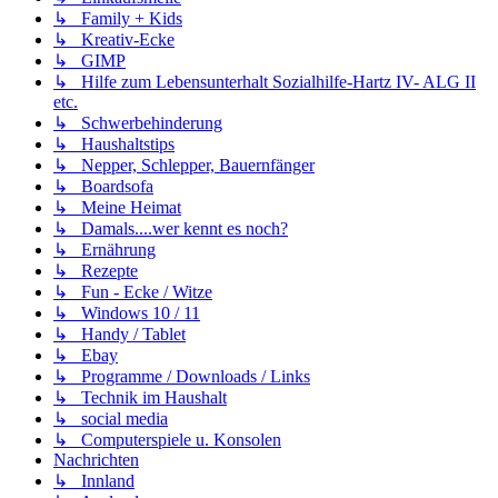
↳ Family + Kids
↳ Kreativ-Ecke
↳ GIMP
↳ Hilfe zum Lebensunterhalt Sozialhilfe-Hartz IV- ALG II
etc.
↳ Schwerbehinderung
↳ Haushaltstips
↳ Nepper, Schlepper, Bauernfänger
↳ Boardsofa
↳ Meine Heimat
↳ Damals....wer kennt es noch?
↳ Ernährung
↳ Rezepte
↳ Fun - Ecke / Witze
↳ Windows 10 / 11
↳ Handy / Tablet
↳ Ebay
↳ Programme / Downloads / Links
↳ Technik im Haushalt
↳ social media
↳ Computerspiele u. Konsolen
Nachrichten
↳ Innland