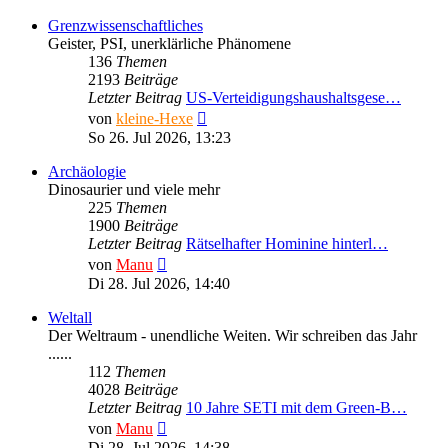
Grenzwissenschaftliches
Geister, PSI, unerklärliche Phänomene
136
Themen
2193
Beiträge
Letzter Beitrag
US-Verteidigungshaushaltsgese…
Neuester
von
kleine-Hexe
Beitrag
So 26. Jul 2026, 13:23
Archäologie
Dinosaurier und viele mehr
225
Themen
1900
Beiträge
Letzter Beitrag
Rätselhafter Hominine hinterl…
Neuester
von
Manu
Beitrag
Di 28. Jul 2026, 14:40
Weltall
Der Weltraum - unendliche Weiten. Wir schreiben das Jahr
......
112
Themen
4028
Beiträge
Letzter Beitrag
10 Jahre SETI mit dem Green-B…
Neuester
von
Manu
Beitrag
Di 28. Jul 2026, 14:38