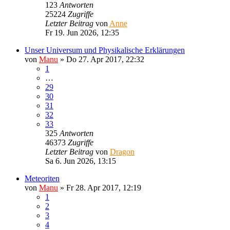
123
Antworten
25224
Zugriffe
Letzter Beitrag
von
Anne
Fr 19. Jun 2026, 12:35
Unser Universum und Physikalische Erklärungen
von
Manu
»
Do 27. Apr 2017, 22:32
1
…
29
30
31
32
33
325
Antworten
46373
Zugriffe
Letzter Beitrag
von
Dragon
Sa 6. Jun 2026, 13:15
Meteoriten
von
Manu
»
Fr 28. Apr 2017, 12:19
1
2
3
4