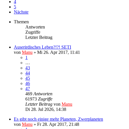
4
5
Nächste
Themen
Antworten
Zugriffe
Letzter Beitrag
Auserirdisches Leben?!?! SETI
von
Manu
»
Mi 26. Apr 2017, 11:41
1
…
43
44
45
46
47
469
Antworten
61973
Zugriffe
Letzter Beitrag
von
Manu
Di 28. Jul 2026, 14:38
Es gibt noch einige mehr Planeten, Zwerplaneten
von
Manu
»
Fr 28. Apr 2017, 21:48