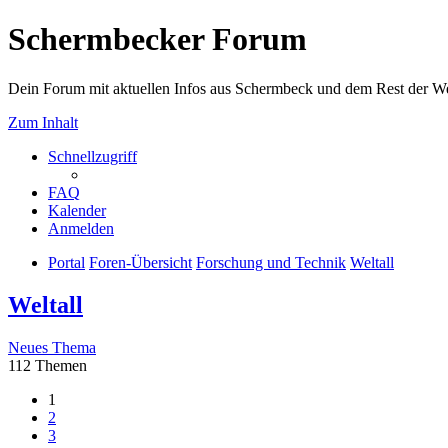
Schermbecker Forum
Dein Forum mit aktuellen Infos aus Schermbeck und dem Rest der We
Zum Inhalt
Schnellzugriff
FAQ
Kalender
Anmelden
Portal
Foren-Übersicht
Forschung und Technik
Weltall
Weltall
Neues Thema
112 Themen
1
2
3