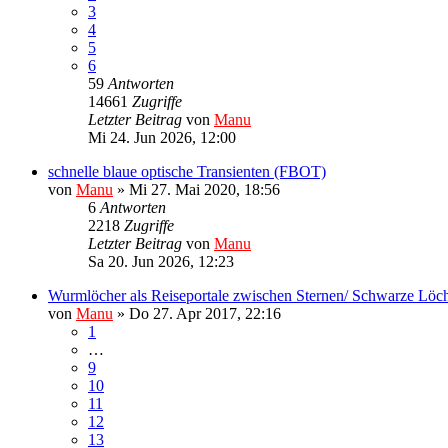
3
4
5
6
59
Antworten
14661
Zugriffe
Letzter Beitrag
von
Manu
Mi 24. Jun 2026, 12:00
schnelle blaue optische Transienten (FBOT)
von
Manu
»
Mi 27. Mai 2020, 18:56
6
Antworten
2218
Zugriffe
Letzter Beitrag
von
Manu
Sa 20. Jun 2026, 12:23
Wurmlöcher als Reiseportale zwischen Sternen/ Schwarze Löc
von
Manu
»
Do 27. Apr 2017, 22:16
1
…
9
10
11
12
13