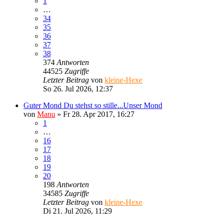
1
…
34
35
36
37
38
374
Antworten
44525
Zugriffe
Letzter Beitrag
von
kleine-Hexe
So 26. Jul 2026, 12:37
Guter Mond Du stehst so stille...Unser Mond
von
Manu
»
Fr 28. Apr 2017, 16:27
1
…
16
17
18
19
20
198
Antworten
34585
Zugriffe
Letzter Beitrag
von
kleine-Hexe
Di 21. Jul 2026, 11:29