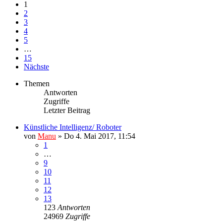
1
2
3
4
5
…
15
Nächste
Themen
Antworten
Zugriffe
Letzter Beitrag
Künstliche Intelligenz/ Roboter
von
Manu
»
Do 4. Mai 2017, 11:54
1
…
9
10
11
12
13
123
Antworten
24969
Zugriffe