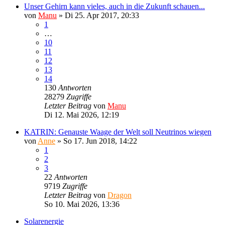
Unser Gehirn kann vieles, auch in die Zukunft schauen...
von
Manu
»
Di 25. Apr 2017, 20:33
1
…
10
11
12
13
14
130
Antworten
28279
Zugriffe
Letzter Beitrag
von
Manu
Di 12. Mai 2026, 12:19
KATRIN: Genauste Waage der Welt soll Neutrinos wiegen
von
Anne
»
So 17. Jun 2018, 14:22
1
2
3
22
Antworten
9719
Zugriffe
Letzter Beitrag
von
Dragon
So 10. Mai 2026, 13:36
Solarenergie