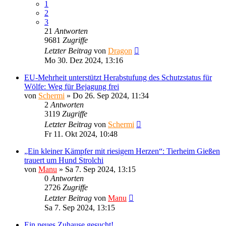
1
2
3
21
Antworten
9681
Zugriffe
Letzter Beitrag
von
Dragon
Mo 30. Dez 2024, 13:16
EU-Mehrheit unterstützt Herabstufung des Schutzstatus für
Wölfe: Weg für Bejagung frei
von
Schermi
»
Do 26. Sep 2024, 11:34
2
Antworten
3119
Zugriffe
Letzter Beitrag
von
Schermi
Fr 11. Okt 2024, 10:48
„Ein kleiner Kämpfer mit riesigem Herzen“: Tierheim Gießen
trauert um Hund Strolchi
von
Manu
»
Sa 7. Sep 2024, 13:15
0
Antworten
2726
Zugriffe
Letzter Beitrag
von
Manu
Sa 7. Sep 2024, 13:15
Ein neues Zuhause gesucht!