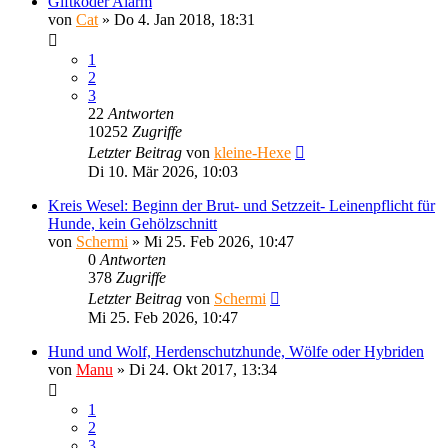
Giftköder Alarm
von
Cat
»
Do 4. Jan 2018, 18:31
1
2
3
22
Antworten
10252
Zugriffe
Letzter Beitrag
von
kleine-Hexe
Di 10. Mär 2026, 10:03
Kreis Wesel: Beginn der Brut- und Setzzeit- Leinenpflicht für
Hunde, kein Gehölzschnitt
von
Schermi
»
Mi 25. Feb 2026, 10:47
0
Antworten
378
Zugriffe
Letzter Beitrag
von
Schermi
Mi 25. Feb 2026, 10:47
Hund und Wolf, Herdenschutzhunde, Wölfe oder Hybriden
von
Manu
»
Di 24. Okt 2017, 13:34
1
2
3