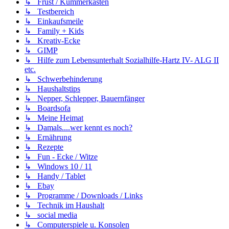
↳ Frust / Kummerkasten
↳ Testbereich
↳ Einkaufsmeile
↳ Family + Kids
↳ Kreativ-Ecke
↳ GIMP
↳ Hilfe zum Lebensunterhalt Sozialhilfe-Hartz IV- ALG II
etc.
↳ Schwerbehinderung
↳ Haushaltstips
↳ Nepper, Schlepper, Bauernfänger
↳ Boardsofa
↳ Meine Heimat
↳ Damals....wer kennt es noch?
↳ Ernährung
↳ Rezepte
↳ Fun - Ecke / Witze
↳ Windows 10 / 11
↳ Handy / Tablet
↳ Ebay
↳ Programme / Downloads / Links
↳ Technik im Haushalt
↳ social media
↳ Computerspiele u. Konsolen