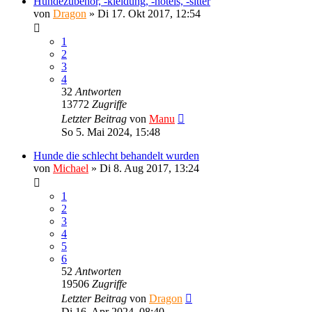
Hundezubehör, -kleidung, -hotels, -sitter
von
Dragon
»
Di 17. Okt 2017, 12:54
1
2
3
4
32
Antworten
13772
Zugriffe
Letzter Beitrag
von
Manu
So 5. Mai 2024, 15:48
Hunde die schlecht behandelt wurden
von
Michael
»
Di 8. Aug 2017, 13:24
1
2
3
4
5
6
52
Antworten
19506
Zugriffe
Letzter Beitrag
von
Dragon
Di 16. Apr 2024, 08:40