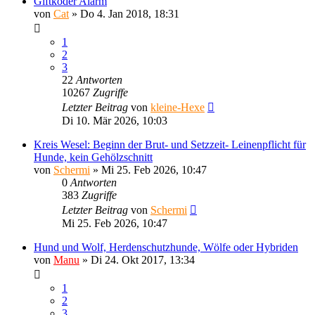
Giftköder Alarm
von
Cat
»
Do 4. Jan 2018, 18:31
1
2
3
22
Antworten
10267
Zugriffe
Letzter Beitrag
von
kleine-Hexe
Di 10. Mär 2026, 10:03
Kreis Wesel: Beginn der Brut- und Setzzeit- Leinenpflicht für
Hunde, kein Gehölzschnitt
von
Schermi
»
Mi 25. Feb 2026, 10:47
0
Antworten
383
Zugriffe
Letzter Beitrag
von
Schermi
Mi 25. Feb 2026, 10:47
Hund und Wolf, Herdenschutzhunde, Wölfe oder Hybriden
von
Manu
»
Di 24. Okt 2017, 13:34
1
2
3