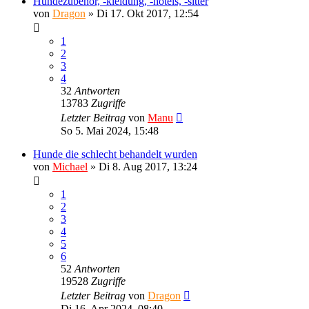
Hundezubehör, -kleidung, -hotels, -sitter
von
Dragon
»
Di 17. Okt 2017, 12:54
1
2
3
4
32
Antworten
13783
Zugriffe
Letzter Beitrag
von
Manu
So 5. Mai 2024, 15:48
Hunde die schlecht behandelt wurden
von
Michael
»
Di 8. Aug 2017, 13:24
1
2
3
4
5
6
52
Antworten
19528
Zugriffe
Letzter Beitrag
von
Dragon
Di 16. Apr 2024, 08:40