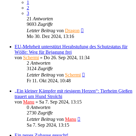
1
2
3
21
Antworten
9693
Zugriffe
Letzter Beitrag
von
Dragon
Mo 30. Dez 2024, 13:16
EU-Mehrheit unterstützt Herabstufung des Schutzstatus für
Wölfe: Weg für Bejagung frei
von
Schermi
»
Do 26. Sep 2024, 11:34
2
Antworten
3124
Zugriffe
Letzter Beitrag
von
Schermi
Fr 11. Okt 2024, 10:48
„Ein kleiner Kämpfer mit riesigem Herzen“: Tierheim Gießen
trauert um Hund Strolchi
von
Manu
»
Sa 7. Sep 2024, 13:15
0
Antworten
2730
Zugriffe
Letzter Beitrag
von
Manu
Sa 7. Sep 2024, 13:15
Ein neues Zuhause gesucht!