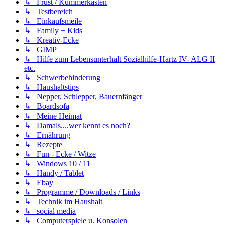
↳ Frust / Kummerkasten
↳ Testbereich
↳ Einkaufsmeile
↳ Family + Kids
↳ Kreativ-Ecke
↳ GIMP
↳ Hilfe zum Lebensunterhalt Sozialhilfe-Hartz IV- ALG II
etc.
↳ Schwerbehinderung
↳ Haushaltstips
↳ Nepper, Schlepper, Bauernfänger
↳ Boardsofa
↳ Meine Heimat
↳ Damals....wer kennt es noch?
↳ Ernährung
↳ Rezepte
↳ Fun - Ecke / Witze
↳ Windows 10 / 11
↳ Handy / Tablet
↳ Ebay
↳ Programme / Downloads / Links
↳ Technik im Haushalt
↳ social media
↳ Computerspiele u. Konsolen