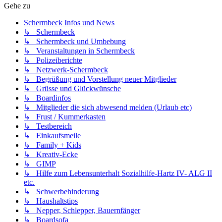
Gehe zu
Schermbeck Infos und News
↳ Schermbeck
↳ Schermbeck und Umbebung
↳ Veranstaltungen in Schermbeck
↳ Polizeiberichte
↳ Netzwerk-Schermbeck
↳ Begrüßung und Vorstellung neuer Mitglieder
↳ Grüsse und Glückwünsche
↳ Boardinfos
↳ Mitglieder die sich abwesend melden (Urlaub etc)
↳ Frust / Kummerkasten
↳ Testbereich
↳ Einkaufsmeile
↳ Family + Kids
↳ Kreativ-Ecke
↳ GIMP
↳ Hilfe zum Lebensunterhalt Sozialhilfe-Hartz IV- ALG II
etc.
↳ Schwerbehinderung
↳ Haushaltstips
↳ Nepper, Schlepper, Bauernfänger
↳ Boardsofa