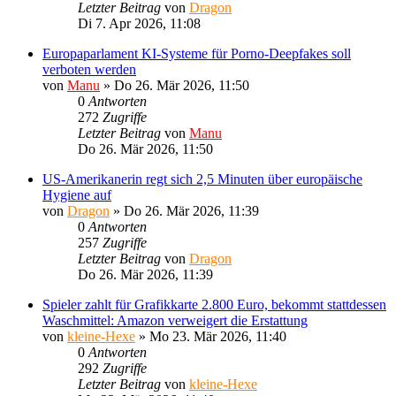
Letzter Beitrag
von
Dragon
Di 7. Apr 2026, 11:08
Europaparlament KI-Systeme für Porno-Deepfakes soll
verboten werden
von
Manu
»
Do 26. Mär 2026, 11:50
0
Antworten
272
Zugriffe
Letzter Beitrag
von
Manu
Do 26. Mär 2026, 11:50
US-Amerikanerin regt sich 2,5 Minuten über europäische
Hygiene auf
von
Dragon
»
Do 26. Mär 2026, 11:39
0
Antworten
257
Zugriffe
Letzter Beitrag
von
Dragon
Do 26. Mär 2026, 11:39
Spieler zahlt für Grafikkarte 2.800 Euro, bekommt stattdessen
Waschmittel: Amazon verweigert die Erstattung
von
kleine-Hexe
»
Mo 23. Mär 2026, 11:40
0
Antworten
292
Zugriffe
Letzter Beitrag
von
kleine-Hexe