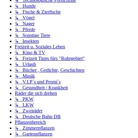
↳ Technologische Fortschritte
↳ Hunde
↳ Fische & Zierfische
↳ Vögel
↳ Nager
↳ Pferde
↳ Sonstige Tiere
↳ Insekten
Freizeit u. Soziales Leben
↳ Kino & TV
↳ Freizeit Tipps fürs "Ruhrgebiet"
↳ Urlaub
↳ Bücher , Gedichte, Geschichten
↳ Musik
↳ V.I.P´s und Promi´s
↳ Gesundheit / Krankheit
Räder die sich drehen
↳ PKW
↳ LKW
↳ Zweiräder
↳ Deutsche Bahn DB
Pflanzenbereich
↳ Zimmerpflanzen
↳ Gartenpflanzen