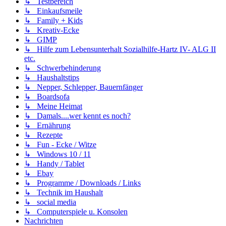
↳ Testbereich
↳ Einkaufsmeile
↳ Family + Kids
↳ Kreativ-Ecke
↳ GIMP
↳ Hilfe zum Lebensunterhalt Sozialhilfe-Hartz IV- ALG II
etc.
↳ Schwerbehinderung
↳ Haushaltstips
↳ Nepper, Schlepper, Bauernfänger
↳ Boardsofa
↳ Meine Heimat
↳ Damals....wer kennt es noch?
↳ Ernährung
↳ Rezepte
↳ Fun - Ecke / Witze
↳ Windows 10 / 11
↳ Handy / Tablet
↳ Ebay
↳ Programme / Downloads / Links
↳ Technik im Haushalt
↳ social media
↳ Computerspiele u. Konsolen
Nachrichten