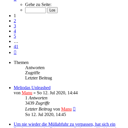
1
Gehe zu Seite:
von
41
1
2
3
4
5
…
41
Nächste
Themen
Antworten
Zugriffe
Letzter Beitrag
Meliodas Unleashed
von
Manu
»
So 12. Jul 2020, 14:44
1
Antworten
3439
Zugriffe
Letzter Beitrag
von
Manu
So 12. Jul 2020, 14:45
Um nie wieder die Müllabfuhr zu verpassen, hat sich ein