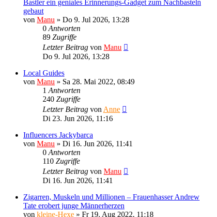
Bastler ein geniales Erinnerungs-Gadget zum Nachbasteln
gebaut
von
Manu
»
Do 9. Jul 2026, 13:28
0
Antworten
89
Zugriffe
Letzter Beitrag
von
Manu
Do 9. Jul 2026, 13:28
Local Guides
von
Manu
»
Sa 28. Mai 2022, 08:49
1
Antworten
240
Zugriffe
Letzter Beitrag
von
Anne
Di 23. Jun 2026, 11:16
Influencers Jackybarca
von
Manu
»
Di 16. Jun 2026, 11:41
0
Antworten
110
Zugriffe
Letzter Beitrag
von
Manu
Di 16. Jun 2026, 11:41
Zigarren, Muskeln und Millionen – Frauenhasser Andrew
Tate erobert junge Männerherzen
von
kleine-Hexe
»
Fr 19. Aug 2022, 11:18