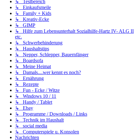
↳ Testbereich
↳ Einkaufsmeile
↳ Family + Kids
↳ Kreativ-Ecke
↳ GIMP
↳ Hilfe zum Lebensunterhalt Sozialhilfe-Hartz IV- ALG II
etc.
↳ Schwerbehinderung
↳ Haushaltstips
↳ Nepper, Schlepper, Bauernfänger
↳ Boardsofa
↳ Meine Heimat
↳ Damals....wer kennt es noch?
↳ Ernährung
↳ Rezepte
↳ Fun - Ecke / Witze
↳ Windows 10 / 11
↳ Handy / Tablet
↳ Ebay
↳ Programme / Downloads / Links
↳ Technik im Haushalt
↳ social media
↳ Computerspiele u. Konsolen
Nachrichten