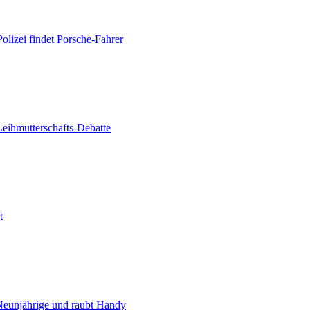
olizei findet Porsche-Fahrer
Leihmutterschafts-Debatte
t
 Neunjährige und raubt Handy