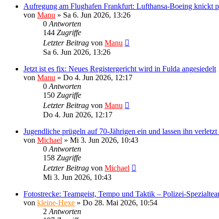
Aufregung am Flughafen Frankfurt: Lufthansa-Boeing knickt plö
von
Manu
»
Sa 6. Jun 2026, 13:26
0
Antworten
144
Zugriffe
Letzter Beitrag
von
Manu
Sa 6. Jun 2026, 13:26
Jetzt ist es fix: Neues Registergericht wird in Fulda angesiedelt
von
Manu
»
Do 4. Jun 2026, 12:17
0
Antworten
150
Zugriffe
Letzter Beitrag
von
Manu
Do 4. Jun 2026, 12:17
Jugendliche prügeln auf 70-Jährigen ein und lassen ihn verletz
von
Michael
»
Mi 3. Jun 2026, 10:43
0
Antworten
158
Zugriffe
Letzter Beitrag
von
Michael
Mi 3. Jun 2026, 10:43
Fotostrecke: Teamgeist, Tempo und Taktik – Polizei-Spezialtea
von
kleine-Hexe
»
Do 28. Mai 2026, 10:54
2
Antworten