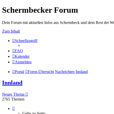
Schermbecker Forum
Dein Forum mit aktuellen Infos aus Schermbeck und dem Rest der We
Zum Inhalt
Schnellzugriff
FAQ
Kalender
Anmelden
Portal
Foren-Übersicht
Nachrichten
Innland
Innland
Neues Thema
2765 Themen
Seite
1
Gehe zu Seite: