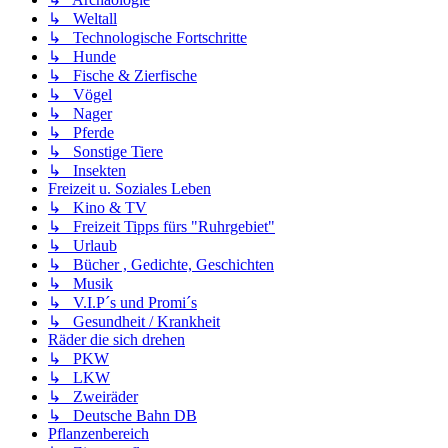
↳ Weltall
↳ Technologische Fortschritte
↳ Hunde
↳ Fische & Zierfische
↳ Vögel
↳ Nager
↳ Pferde
↳ Sonstige Tiere
↳ Insekten
Freizeit u. Soziales Leben
↳ Kino & TV
↳ Freizeit Tipps fürs "Ruhrgebiet"
↳ Urlaub
↳ Bücher , Gedichte, Geschichten
↳ Musik
↳ V.I.P´s und Promi´s
↳ Gesundheit / Krankheit
Räder die sich drehen
↳ PKW
↳ LKW
↳ Zweiräder
↳ Deutsche Bahn DB
Pflanzenbereich