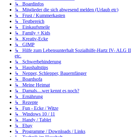
↳ Boardinfos
↳ Mitglieder die sich abwesend melden (Urlaub etc)
↳ Frust / Kummerkasten
↳ Testbereich
↳ Einkaufsmeile
↳ Family + Kids
↳ Kreativ-Ecke
↳ GIMP
↳ Hilfe zum Lebensunterhalt Sozialhilfe-Hartz IV- ALG II
etc.
↳ Schwerbehinderung
↳ Haushaltstips
↳ Nepper, Schlepper, Bauernfänger
↳ Boardsofa
↳ Meine Heimat
↳ Damals....wer kennt es noch?
↳ Ernährung
↳ Rezepte
↳ Fun - Ecke / Witze
↳ Windows 10 / 11
↳ Handy / Tablet
↳ Ebay
↳ Programme / Downloads / Links