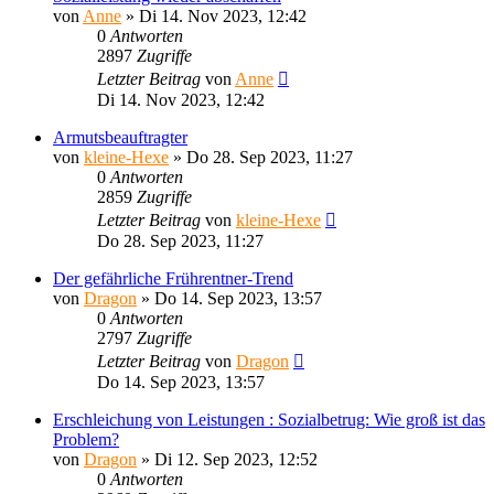
von
Anne
»
Di 14. Nov 2023, 12:42
0
Antworten
2897
Zugriffe
Letzter Beitrag
von
Anne
Di 14. Nov 2023, 12:42
Armutsbeauftragter
von
kleine-Hexe
»
Do 28. Sep 2023, 11:27
0
Antworten
2859
Zugriffe
Letzter Beitrag
von
kleine-Hexe
Do 28. Sep 2023, 11:27
Der gefährliche Frührentner-Trend
von
Dragon
»
Do 14. Sep 2023, 13:57
0
Antworten
2797
Zugriffe
Letzter Beitrag
von
Dragon
Do 14. Sep 2023, 13:57
Erschleichung von Leistungen : Sozialbetrug: Wie groß ist das
Problem?
von
Dragon
»
Di 12. Sep 2023, 12:52
0
Antworten