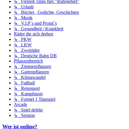
↳ Freizeit Tipps fürs "Ruhrgebiet"
↳ Urlaub
↳ Bücher , Gedichte, Geschichten
↳ Musik
↳ V.I.P´s und Promi´s
↳ Gesundheit / Krankheit
Räder die sich drehen
↳ PKW
↳ LKW
↳ Zweiräder
↳ Deutsche Bahn DB
Pflanzenbereich
↳ Zimmerpflanzen
↳ Gartenpflanzen
↳ Klimawandel
↳ Fußball
↳ Rennsport
↳ Kampfsport
↳ Formel 1 Tippspiel
Arcade
↳ Spiel defekt
↳ Session
Wer ist online?