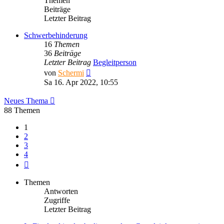
Themen
Beiträge
Letzter Beitrag
Schwerbehinderung
16
Themen
36
Beiträge
Letzter Beitrag
Begleitperson
Neuester
von
Schermi
Beitrag
Sa 16. Apr 2022, 10:55
Neues Thema
88 Themen
1
2
3
4
Nächste
Themen
Antworten
Zugriffe
Letzter Beitrag