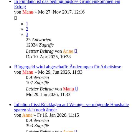
In Finnland ist das bedingungslose Grundeinkommen ein
Erfolg
von
Manu
»
Mo 27. Nov 2017, 12:16
1
2
3
25
Antworten
12034
Zugriffe
Letzter Beitrag
von
Anne
Do 10. Apr 2025, 10:28
Bürgergeld wird abgeschafft: Änderungen für Arbeitslose
von
Manu
»
Mo 29. Jun 2026, 11:33
0
Antworten
107
Zugriffe
Letzter Beitrag
von
Manu
Mo 29. Jun 2026, 11:33
Inflation frisst Rücklagen auf Weniger vermögende Haushalte
sparen sich noch ärmer
von
Anne
»
Fr 16. Jan 2026, 11:15
0
Antworten
393
Zugriffe
Letzter Beitrag
von
Anne