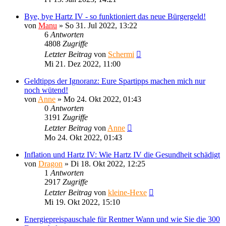
Bye, bye Hartz IV - so funktioniert das neue Bürgergeld!
von
Manu
»
So 31. Jul 2022, 13:22
6
Antworten
4808
Zugriffe
Letzter Beitrag
von
Schermi
Mi 21. Dez 2022, 11:00
Geldtipps der Ignoranz: Eure Spartipps machen mich nur
noch wütend!
von
Anne
»
Mo 24. Okt 2022, 01:43
0
Antworten
3191
Zugriffe
Letzter Beitrag
von
Anne
Mo 24. Okt 2022, 01:43
Inflation und Hartz IV: Wie Hartz IV die Gesundheit schädigt
von
Dragon
»
Di 18. Okt 2022, 12:25
1
Antworten
2917
Zugriffe
Letzter Beitrag
von
kleine-Hexe
Mi 19. Okt 2022, 15:10
Energiepreispauschale für Rentner Wann und wie Sie die 300