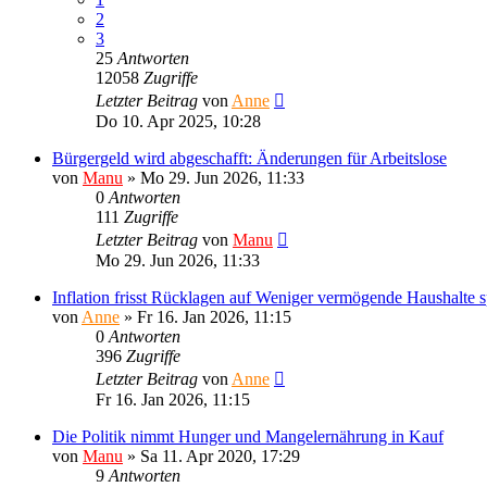
2
3
25
Antworten
12058
Zugriffe
Letzter Beitrag
von
Anne
Do 10. Apr 2025, 10:28
Bürgergeld wird abgeschafft: Änderungen für Arbeitslose
von
Manu
»
Mo 29. Jun 2026, 11:33
0
Antworten
111
Zugriffe
Letzter Beitrag
von
Manu
Mo 29. Jun 2026, 11:33
Inflation frisst Rücklagen auf Weniger vermögende Haushalte 
von
Anne
»
Fr 16. Jan 2026, 11:15
0
Antworten
396
Zugriffe
Letzter Beitrag
von
Anne
Fr 16. Jan 2026, 11:15
Die Politik nimmt Hunger und Mangelernährung in Kauf
von
Manu
»
Sa 11. Apr 2020, 17:29
9
Antworten