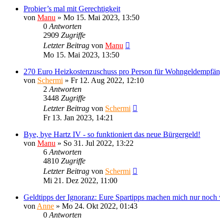
Probier’s mal mit Gerechtigkeit
von
Manu
»
Mo 15. Mai 2023, 13:50
0
Antworten
2909
Zugriffe
Letzter Beitrag
von
Manu
Mo 15. Mai 2023, 13:50
270 Euro Heizkostenzuschuss pro Person für Wohngeldempfän
von
Schermi
»
Fr 12. Aug 2022, 12:10
2
Antworten
3448
Zugriffe
Letzter Beitrag
von
Schermi
Fr 13. Jan 2023, 14:21
Bye, bye Hartz IV - so funktioniert das neue Bürgergeld!
von
Manu
»
So 31. Jul 2022, 13:22
6
Antworten
4810
Zugriffe
Letzter Beitrag
von
Schermi
Mi 21. Dez 2022, 11:00
Geldtipps der Ignoranz: Eure Spartipps machen mich nur noch
von
Anne
»
Mo 24. Okt 2022, 01:43
0
Antworten