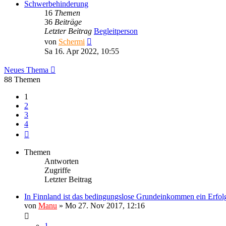
Schwerbehinderung
16
Themen
36
Beiträge
Letzter Beitrag
Begleitperson
Neuester
von
Schermi
Beitrag
Sa 16. Apr 2022, 10:55
Neues Thema
88 Themen
1
2
3
4
Nächste
Themen
Antworten
Zugriffe
Letzter Beitrag
In Finnland ist das bedingungslose Grundeinkommen ein Erfol
von
Manu
»
Mo 27. Nov 2017, 12:16
1