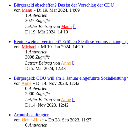
Bürgergeld abschaffen? Das ist der Vorschlag der CDU
von
Manu
»
Di 19. Mär 2024, 14:09
1
Antworten
3027
Zugriffe
Letzter Beitrag
von
Manu
Di 19. Mär 2024, 14:10
Rente zweimal versteuert? Erfüllen Sie diese Voraussetzungen
von
Michael
»
Mi 10. Jan 2024, 14:29
1
Antworten
3098
Zugriffe
Letzter Beitrag
von
Anne
Di 5. Mär 2024, 12:43
Bürgergeld: CDU will am 1. Januar eingeführte Sozialleistung
von
Anne
»
Di 14. Nov 2023, 12:42
0
Antworten
2900
Zugriffe
Letzter Beitrag
von
Anne
Di 14. Nov 2023, 12:42
Armutsbeauftragter
von
kleine-Hexe
»
Do 28. Sep 2023, 11:27
0
Antworten