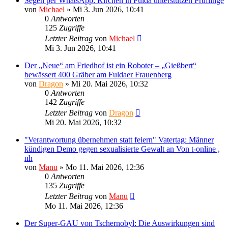
Segen per WhatsApp: Kirchen in Fulda unterstützen Prüflinge
von
Michael
»
Mi 3. Jun 2026, 10:41
0
Antworten
125
Zugriffe
Letzter Beitrag
von
Michael
Mi 3. Jun 2026, 10:41
Der „Neue“ am Friedhof ist ein Roboter – „Gießbert“
bewässert 400 Gräber am Fuldaer Frauenberg
von
Dragon
»
Mi 20. Mai 2026, 10:32
0
Antworten
142
Zugriffe
Letzter Beitrag
von
Dragon
Mi 20. Mai 2026, 10:32
"Verantwortung übernehmen statt feiern" Vatertag: Männer
kündigen Demo gegen sexualisierte Gewalt an Von t-online ,
nh
von
Manu
»
Mo 11. Mai 2026, 12:36
0
Antworten
135
Zugriffe
Letzter Beitrag
von
Manu
Mo 11. Mai 2026, 12:36
Der Super-GAU von Tschernobyl: Die Auswirkungen sind