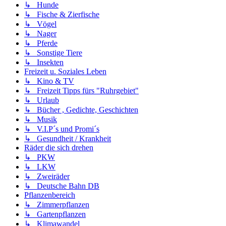
↳ Hunde
↳ Fische & Zierfische
↳ Vögel
↳ Nager
↳ Pferde
↳ Sonstige Tiere
↳ Insekten
Freizeit u. Soziales Leben
↳ Kino & TV
↳ Freizeit Tipps fürs "Ruhrgebiet"
↳ Urlaub
↳ Bücher , Gedichte, Geschichten
↳ Musik
↳ V.I.P´s und Promi´s
↳ Gesundheit / Krankheit
Räder die sich drehen
↳ PKW
↳ LKW
↳ Zweiräder
↳ Deutsche Bahn DB
Pflanzenbereich
↳ Zimmerpflanzen
↳ Gartenpflanzen
↳ Klimawandel