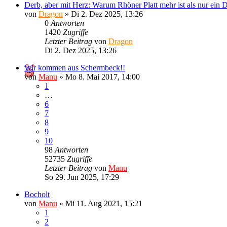
Derb, aber mit Herz: Warum Rhöner Platt mehr ist als nur ein D
von
Dragon
»
Di 2. Dez 2025, 13:26
0
Antworten
1420
Zugriffe
Letzter Beitrag
von
Dragon
Di 2. Dez 2025, 13:26
Wir kommen aus Schermbeck!!
von
Manu
»
Mo 8. Mai 2017, 14:00
1
…
6
7
8
9
10
98
Antworten
52735
Zugriffe
Letzter Beitrag
von
Manu
So 29. Jun 2025, 17:29
Bocholt
von
Manu
»
Mi 11. Aug 2021, 15:21
1
2