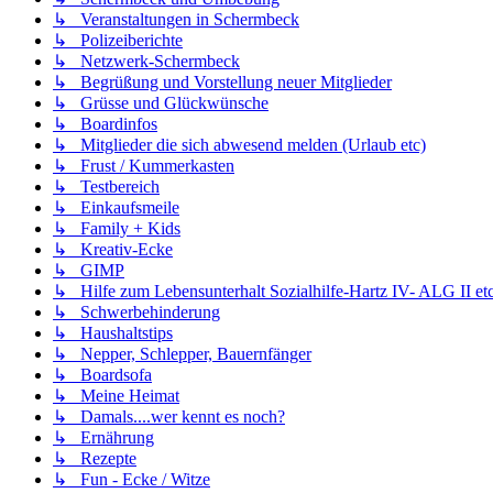
↳ Veranstaltungen in Schermbeck
↳ Polizeiberichte
↳ Netzwerk-Schermbeck
↳ Begrüßung und Vorstellung neuer Mitglieder
↳ Grüsse und Glückwünsche
↳ Boardinfos
↳ Mitglieder die sich abwesend melden (Urlaub etc)
↳ Frust / Kummerkasten
↳ Testbereich
↳ Einkaufsmeile
↳ Family + Kids
↳ Kreativ-Ecke
↳ GIMP
↳ Hilfe zum Lebensunterhalt Sozialhilfe-Hartz IV- ALG II etc
↳ Schwerbehinderung
↳ Haushaltstips
↳ Nepper, Schlepper, Bauernfänger
↳ Boardsofa
↳ Meine Heimat
↳ Damals....wer kennt es noch?
↳ Ernährung
↳ Rezepte
↳ Fun - Ecke / Witze