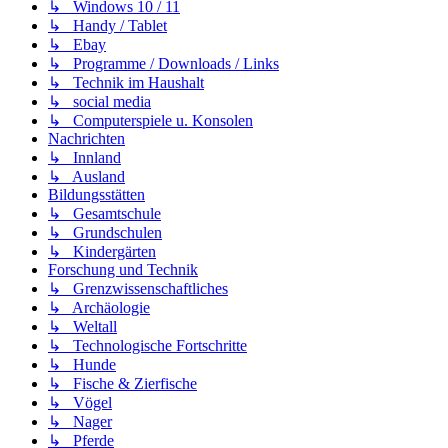
↳ Windows 10 / 11
↳ Handy / Tablet
↳ Ebay
↳ Programme / Downloads / Links
↳ Technik im Haushalt
↳ social media
↳ Computerspiele u. Konsolen
Nachrichten
↳ Innland
↳ Ausland
Bildungsstätten
↳ Gesamtschule
↳ Grundschulen
↳ Kindergärten
Forschung und Technik
↳ Grenzwissenschaftliches
↳ Archäologie
↳ Weltall
↳ Technologische Fortschritte
↳ Hunde
↳ Fische & Zierfische
↳ Vögel
↳ Nager
↳ Pferde