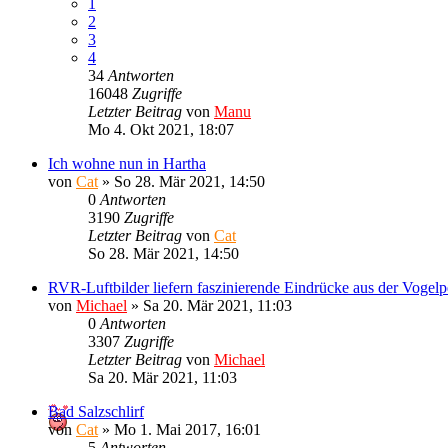
1
2
3
4
34
Antworten
16048
Zugriffe
Letzter Beitrag
von
Manu
Mo 4. Okt 2021, 18:07
Ich wohne nun in Hartha
von
Cat
»
So 28. Mär 2021, 14:50
0
Antworten
3190
Zugriffe
Letzter Beitrag
von
Cat
So 28. Mär 2021, 14:50
RVR-Luftbilder liefern faszinierende Eindrücke aus der Vogelp
von
Michael
»
Sa 20. Mär 2021, 11:03
0
Antworten
3307
Zugriffe
Letzter Beitrag
von
Michael
Sa 20. Mär 2021, 11:03
Bad Salzschlirf
von
Cat
»
Mo 1. Mai 2017, 16:01
5
Antworten