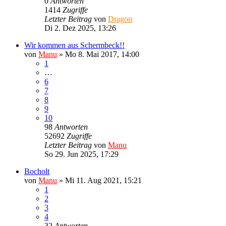
0
Antworten
1414
Zugriffe
Letzter Beitrag
von
Dragon
Di 2. Dez 2025, 13:26
Wir kommen aus Schermbeck!!
von
Manu
»
Mo 8. Mai 2017, 14:00
1
…
6
7
8
9
10
98
Antworten
52692
Zugriffe
Letzter Beitrag
von
Manu
So 29. Jun 2025, 17:29
Bocholt
von
Manu
»
Mi 11. Aug 2021, 15:21
1
2
3
4
32
Antworten