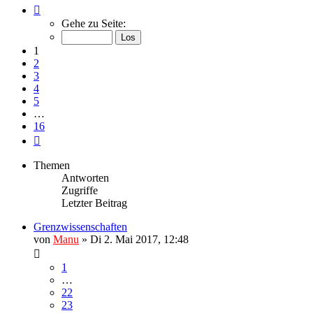
Seite
1
Gehe zu Seite:
von
16
1
2
3
4
5
…
16
Nächste
Themen
Antworten
Zugriffe
Letzter Beitrag
Grenzwissenschaften
von
Manu
»
Di 2. Mai 2017, 12:48
1
…
22
23