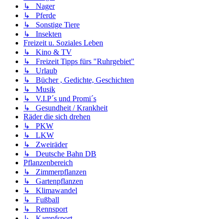
↳ Nager
↳ Pferde
↳ Sonstige Tiere
↳ Insekten
Freizeit u. Soziales Leben
↳ Kino & TV
↳ Freizeit Tipps fürs "Ruhrgebiet"
↳ Urlaub
↳ Bücher , Gedichte, Geschichten
↳ Musik
↳ V.I.P´s und Promi´s
↳ Gesundheit / Krankheit
Räder die sich drehen
↳ PKW
↳ LKW
↳ Zweiräder
↳ Deutsche Bahn DB
Pflanzenbereich
↳ Zimmerpflanzen
↳ Gartenpflanzen
↳ Klimawandel
↳ Fußball
↳ Rennsport
↳ Kampfsport