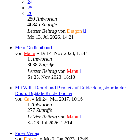
24
25
26
250
Antworten
40845
Zugriffe
Letzter Beitrag
von
Dragon
Mo 13. Jul 2026, 14:21
Mein Gedichtband
von
Manu
»
Di 14. Nov 2023, 13:44
1
Antworten
3038
Zugriffe
Letzter Beitrag
von
Manu
Sa 25. Nov 2023, 16:18
Mit Willi, Bernd und Bennet auf Entdeckungstour in der
Rhön: Digitale Kinderbücher
von
Cat
»
Mi 24. Mai 2017, 10:16
1
Antworten
277
Zugriffe
Letzter Beitrag
von
Manu
So 26. Jul 2026, 12:14
Piper Verlag
von
Dragon
»
Mo 9. Jan 2023, 12:49