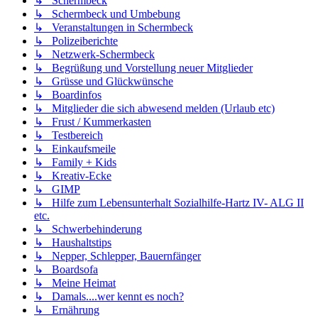
↳ Schermbeck
↳ Schermbeck und Umbebung
↳ Veranstaltungen in Schermbeck
↳ Polizeiberichte
↳ Netzwerk-Schermbeck
↳ Begrüßung und Vorstellung neuer Mitglieder
↳ Grüsse und Glückwünsche
↳ Boardinfos
↳ Mitglieder die sich abwesend melden (Urlaub etc)
↳ Frust / Kummerkasten
↳ Testbereich
↳ Einkaufsmeile
↳ Family + Kids
↳ Kreativ-Ecke
↳ GIMP
↳ Hilfe zum Lebensunterhalt Sozialhilfe-Hartz IV- ALG II
etc.
↳ Schwerbehinderung
↳ Haushaltstips
↳ Nepper, Schlepper, Bauernfänger
↳ Boardsofa
↳ Meine Heimat
↳ Damals....wer kennt es noch?
↳ Ernährung