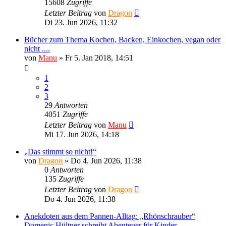
15608
Zugriffe
Letzter Beitrag
von
Dragon
Di 23. Jun 2026, 11:32
Bücher zum Thema Kochen, Backen, Einkochen, vegan oder
nicht ....
von
Manu
»
Fr 5. Jan 2018, 14:51
1
2
3
29
Antworten
4051
Zugriffe
Letzter Beitrag
von
Manu
Mi 17. Jun 2026, 14:18
„Das stimmt so nicht!“
von
Dragon
»
Do 4. Jun 2026, 11:38
0
Antworten
135
Zugriffe
Letzter Beitrag
von
Dragon
Do 4. Jun 2026, 11:38
Anekdoten aus dem Pannen-Alltag: „Rhönschrauber“
Domenic Hültner schreibt Abenteuer für Kinder