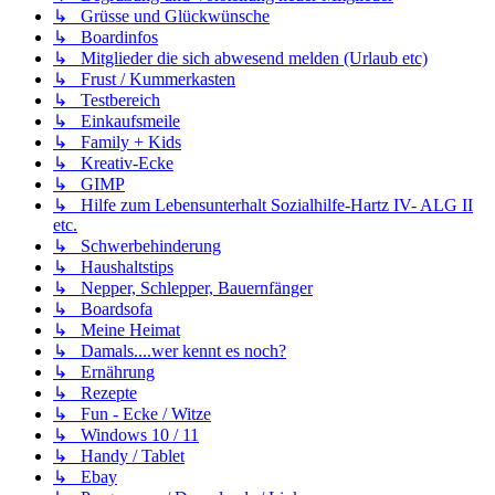
↳ Grüsse und Glückwünsche
↳ Boardinfos
↳ Mitglieder die sich abwesend melden (Urlaub etc)
↳ Frust / Kummerkasten
↳ Testbereich
↳ Einkaufsmeile
↳ Family + Kids
↳ Kreativ-Ecke
↳ GIMP
↳ Hilfe zum Lebensunterhalt Sozialhilfe-Hartz IV- ALG II
etc.
↳ Schwerbehinderung
↳ Haushaltstips
↳ Nepper, Schlepper, Bauernfänger
↳ Boardsofa
↳ Meine Heimat
↳ Damals....wer kennt es noch?
↳ Ernährung
↳ Rezepte
↳ Fun - Ecke / Witze
↳ Windows 10 / 11
↳ Handy / Tablet
↳ Ebay