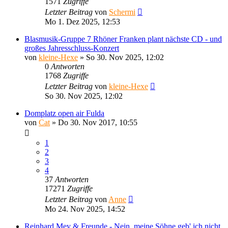
1571
Zugriffe
Letzter Beitrag
von
Schermi
Mo 1. Dez 2025, 12:53
Blasmusik-Gruppe 7 Rhöner Franken plant nächste CD - und
großes Jahresschluss-Konzert
von
kleine-Hexe
»
So 30. Nov 2025, 12:02
0
Antworten
1768
Zugriffe
Letzter Beitrag
von
kleine-Hexe
So 30. Nov 2025, 12:02
Domplatz open air Fulda
von
Cat
»
Do 30. Nov 2017, 10:55
1
2
3
4
37
Antworten
17271
Zugriffe
Letzter Beitrag
von
Anne
Mo 24. Nov 2025, 14:52
Reinhard Mey & Freunde - Nein, meine Söhne geb' ich nicht