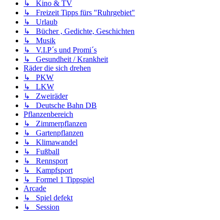
↳ Kino & TV
↳ Freizeit Tipps fürs "Ruhrgebiet"
↳ Urlaub
↳ Bücher , Gedichte, Geschichten
↳ Musik
↳ V.I.P´s und Promi´s
↳ Gesundheit / Krankheit
Räder die sich drehen
↳ PKW
↳ LKW
↳ Zweiräder
↳ Deutsche Bahn DB
Pflanzenbereich
↳ Zimmerpflanzen
↳ Gartenpflanzen
↳ Klimawandel
↳ Fußball
↳ Rennsport
↳ Kampfsport
↳ Formel 1 Tippspiel
Arcade
↳ Spiel defekt
↳ Session