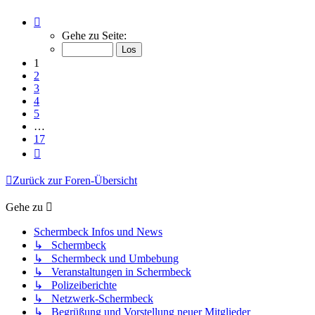
Seite
1
Gehe zu Seite:
von
17
1
2
3
4
5
…
17
Nächste
Zurück zur Foren-Übersicht
Gehe zu
Schermbeck Infos und News
↳ Schermbeck
↳ Schermbeck und Umbebung
↳ Veranstaltungen in Schermbeck
↳ Polizeiberichte
↳ Netzwerk-Schermbeck
↳ Begrüßung und Vorstellung neuer Mitglieder