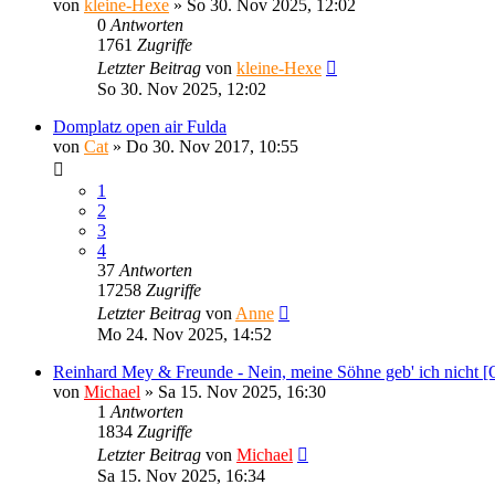
von
kleine-Hexe
»
So 30. Nov 2025, 12:02
0
Antworten
1761
Zugriffe
Letzter Beitrag
von
kleine-Hexe
So 30. Nov 2025, 12:02
Domplatz open air Fulda
von
Cat
»
Do 30. Nov 2017, 10:55
1
2
3
4
37
Antworten
17258
Zugriffe
Letzter Beitrag
von
Anne
Mo 24. Nov 2025, 14:52
Reinhard Mey & Freunde - Nein, meine Söhne geb' ich nicht [O
von
Michael
»
Sa 15. Nov 2025, 16:30
1
Antworten
1834
Zugriffe
Letzter Beitrag
von
Michael
Sa 15. Nov 2025, 16:34