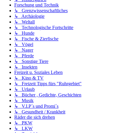
Forschung und Technik
↳ Grenzwissenschaftliches
↳ Archäologie
↳ Weltall
↳ Technologische Fortschritte
↳ Hunde
↳ Fische & Zierfische
↳ Vögel
↳ Nager
↳ Pferde
↳ Sonstige Tiere
↳ Insekten
Freizeit u. Soziales Leben
↳ Kino & TV
↳ Freizeit Tipps fürs "Ruhrgebiet"
↳ Urlaub
↳ Bücher , Gedichte, Geschichten
↳ Musik
↳ V.I.P´s und Promi´s
↳ Gesundheit / Krankheit
Räder die sich drehen
↳ PKW
↳ LKW