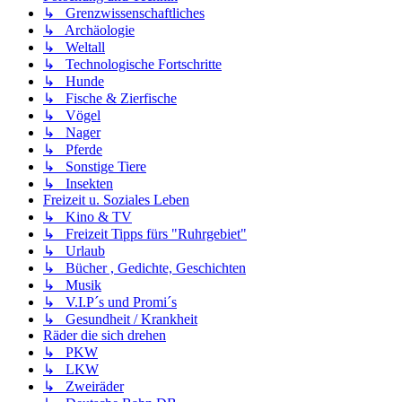
↳ Grenzwissenschaftliches
↳ Archäologie
↳ Weltall
↳ Technologische Fortschritte
↳ Hunde
↳ Fische & Zierfische
↳ Vögel
↳ Nager
↳ Pferde
↳ Sonstige Tiere
↳ Insekten
Freizeit u. Soziales Leben
↳ Kino & TV
↳ Freizeit Tipps fürs "Ruhrgebiet"
↳ Urlaub
↳ Bücher , Gedichte, Geschichten
↳ Musik
↳ V.I.P´s und Promi´s
↳ Gesundheit / Krankheit
Räder die sich drehen
↳ PKW
↳ LKW
↳ Zweiräder