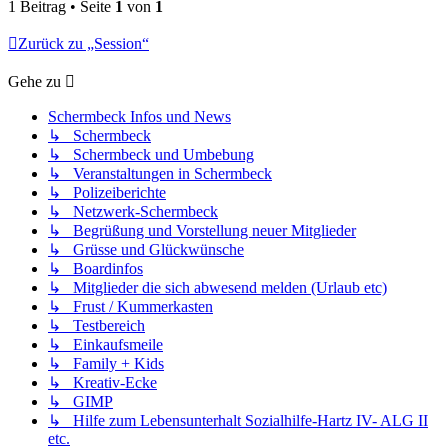
1 Beitrag • Seite
1
von
1
Zurück zu „Session“
Gehe zu
Schermbeck Infos und News
↳ Schermbeck
↳ Schermbeck und Umbebung
↳ Veranstaltungen in Schermbeck
↳ Polizeiberichte
↳ Netzwerk-Schermbeck
↳ Begrüßung und Vorstellung neuer Mitglieder
↳ Grüsse und Glückwünsche
↳ Boardinfos
↳ Mitglieder die sich abwesend melden (Urlaub etc)
↳ Frust / Kummerkasten
↳ Testbereich
↳ Einkaufsmeile
↳ Family + Kids
↳ Kreativ-Ecke
↳ GIMP
↳ Hilfe zum Lebensunterhalt Sozialhilfe-Hartz IV- ALG II
etc.