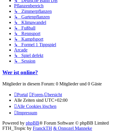
↳ Deutsche Bahn DB
Pflanzenbereich
↳ Zimmerpflanzen
↳ Gartenpflanzen
↳ Klimawandel
↳ Fußball
↳ Rennsport
↳ Kampfsport
↳ Formel 1 Tippspiel
Arcade
↳ Spiel defekt
↳ Session
Wer ist online?
Mitglieder in diesem Forum: 0 Mitglieder und 0 Gäste
Portal
Foren-Übersicht
Alle Zeiten sind
UTC+02:00
Alle Cookies löschen
Impressum
Powered by
phpBB
® Forum Software © phpBB Limited
FTH_Tropic by
FranckTH
& Onnozel Manneke