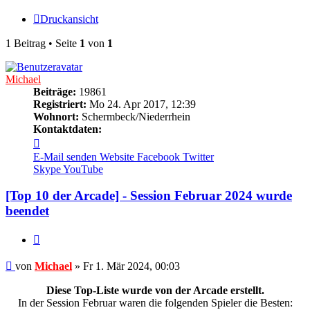
Druckansicht
1 Beitrag • Seite
1
von
1
Michael
Beiträge:
19861
Registriert:
Mo 24. Apr 2017, 12:39
Wohnort:
Schermbeck/Niederrhein
Kontaktdaten:
Kontaktdaten
von
E-Mail senden
Website
Facebook
Twitter
Michael
Skype
YouTube
[Top 10 der Arcade] - Session Februar 2024 wurde
beendet
Zitieren
Beitrag
von
Michael
»
Fr 1. Mär 2024, 00:03
Diese Top-Liste wurde von der Arcade erstellt.
In der Session Februar waren die folgenden Spieler die Besten: